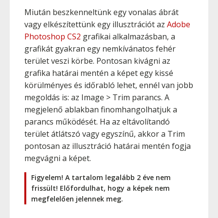
Miután beszkenneltünk egy vonalas ábrát
vagy elkészítettünk egy illusztrációt az
Adobe
Photoshop CS2
grafikai alkalmazásban, a
grafikát gyakran egy nemkívánatos fehér
terület veszi körbe. Pontosan kivágni az
grafika határai mentén a képet egy kissé
körülményes és időrabló lehet, ennél van jobb
megoldás is: az Image > Trim parancs. A
megjelenő ablakban finomhangolhatjuk a
parancs működését. Ha az eltávolítandó
terület átlátszó vagy egyszínű, akkor a Trim
pontosan az illusztráció határai mentén fogja
megvágni a képet.
Figyelem! A tartalom legalább 2 éve nem
frissült! Előfordulhat, hogy a képek nem
megfelelően jelennek meg.