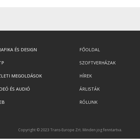
AFIKA ÉS DESIGN
FŐOLDAL
TP
SZOFTVERHÁZAK
ZLETI MEGOLDÁSOK
HÍREK
DEÓ ÉS AUDIÓ
ÁRLISTÁK
EB
RÓLUNK
Copyright © 2023 Trans-Europe Zrt. Minden jog fenntartva.