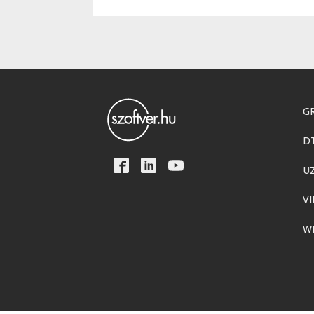
GR
D
Ü
VI
W