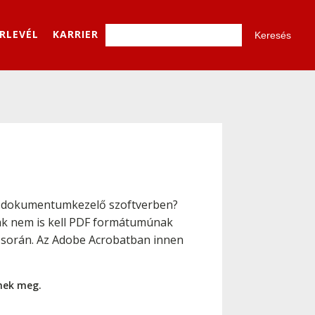
ÍRLEVÉL
KARRIER
dokumentumkezelő szoftverben?
ak nem is kell PDF formátumúnak
a során. Az Adobe Acrobatban innen
nnek meg.