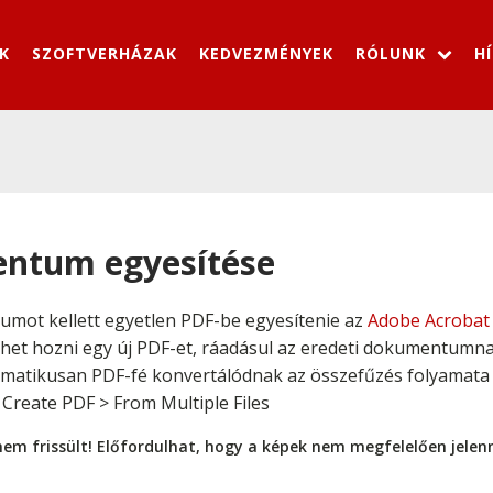
K
SZOFTVERHÁZAK
KEDVEZMÉNYEK
RÓLUNK
H
ntum egyesítése
umot kellett egyetlen PDF-be egyesítenie az
Adobe Acrobat
het hozni egy új PDF-et, ráadásul az eredeti dokumentumn
tomatikusan PDF-fé konvertálódnak az összefűzés folyamat
> Create PDF > From Multiple Files
nem frissült! Előfordulhat, hogy a képek nem megfelelően jele