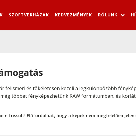
K
SZOFTVERHÁZAK
KEDVEZMÉNYEK
RÓLUNK
H
támogatás
r felismeri és tökéletesen kezeli a legkülönbözõbb fény
úl még többet fényképezhetünk RAW formátumban, és korláto
nem frissült! Előfordulhat, hogy a képek nem megfelelően jele