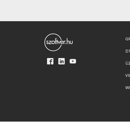
GR
D
Ü
VI
W