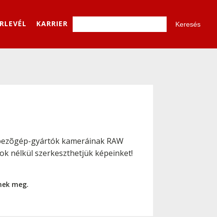
ÍRLEVÉL
KARRIER
képezõgép-gyártók kameráinak RAW
k nélkül szerkeszthetjük képeinket!
nnek meg.