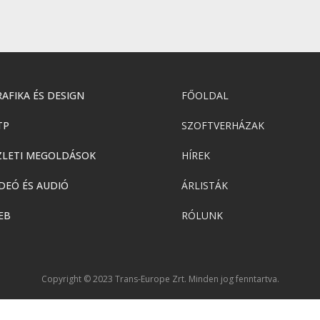
AFIKA ÉS DESIGN
FŐOLDAL
TP
SZOFTVERHÁZAK
ZLETI MEGOLDÁSOK
HÍREK
DEÓ ÉS AUDIÓ
ÁRLISTÁK
EB
RÓLUNK
Copyright © 2023 Trans-Europe Zrt. Minden jog fenntartva.