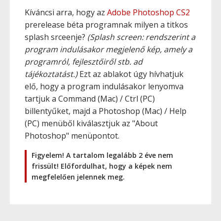
Kíváncsi arra, hogy az
Adobe Photoshop CS2
prerelease béta programnak milyen a titkos
splash srceenje?
(Splash screen: rendszerint a
program indulásakor megjelenő kép, amely a
programról, fejlesztőiről stb. ad
tájékoztatást.)
Ezt az ablakot úgy hívhatjuk
elő, hogy a program indulásakor lenyomva
tartjuk a
Command
(Mac) /
Ctrl
(PC)
billentyűket, majd a Photoshop (Mac) / Help
(PC) menüből kiválasztjuk az "About
Photoshop" menüpontot.
Figyelem! A tartalom legalább 2 éve nem
frissült! Előfordulhat, hogy a képek nem
megfelelően jelennek meg.