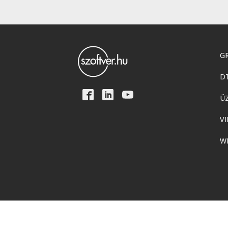
GR
D
Ü
VI
W