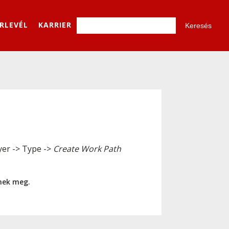
ÍRLEVÉL
KARRIER
yer -> Type ->
Create Work Path
nnek meg.