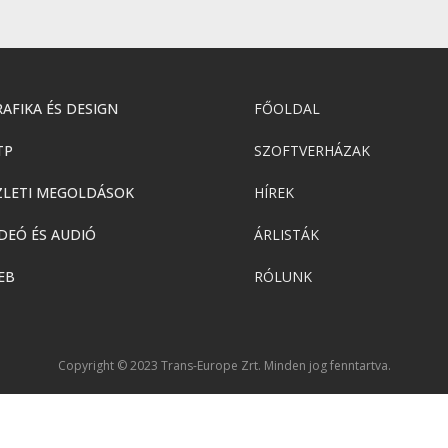
AFIKA ÉS DESIGN
FŐOLDAL
TP
SZOFTVERHÁZAK
ZLETI MEGOLDÁSOK
HÍREK
DEÓ ÉS AUDIÓ
ÁRLISTÁK
EB
RÓLUNK
Copyright © 2023 Trans-Europe Zrt. Minden jog fenntartva.