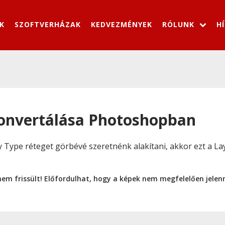
K
SZOFTVERHÁZAK
KEDVEZMÉNYEK
RÓLUNK
H
onvertálása Photoshopban
 Type réteget görbévé szeretnénk alakítani, akkor ezt a La
nem frissült! Előfordulhat, hogy a képek nem megfelelően jele