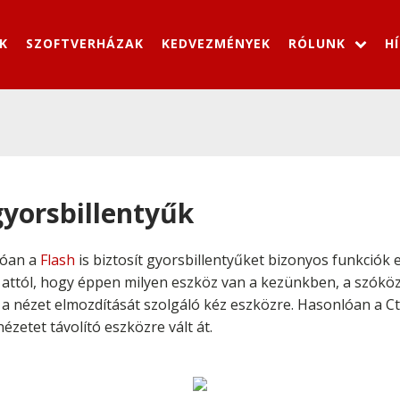
K
SZOFTVERHÁZAK
KEDVEZMÉNYEK
RÓLUNK
H
gyorsbillentyűk
lóan a
Flash
is biztosít gyorsbillentyűket bizonyos funkciók
attól, hogy éppen milyen eszköz van a kezünkben, a szóköz
k a nézet elmozdítását szolgáló kéz eszközre. Hasonlóan a
Ct
ézetet távolító eszközre vált át.