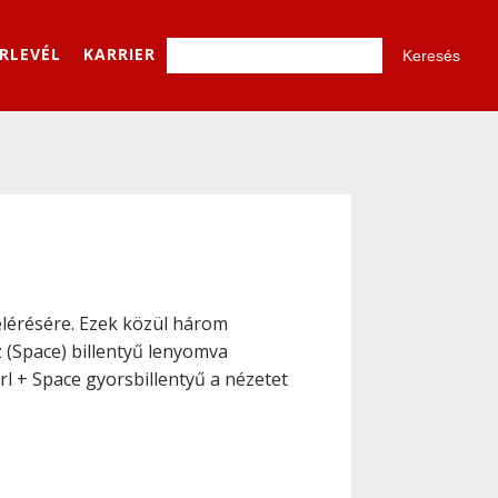
ÍRLEVÉL
KARRIER
 elérésére. Ezek közül három
 (
Space
) billentyű lenyomva
rl
+
Space
gyorsbillentyű a nézetet