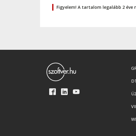
Figyelem! A tartalom legalább 2 éve 
GR
D
Ü
VI
W