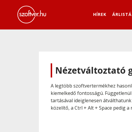
HÍREK
ÁRLISTÁ
Nézetváltoztató 
A legtöbb szoftvertermékhez hason
kiemelkedő fontosságú. Függetlenül 
tartásával ideiglenesen átválthatun
közelítő, a
Ctrl
+
Alt
+
Space
pedig a n