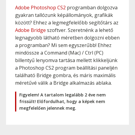
Adobe Photoshop CS2
programban dolgozva
gyakran tallózunk képállományok, grafikák
között? Ehhez a legmegfelelőbb segítőtárs az
Adobe Bridge
szoftver. Szeretnénk a lehető
legnagyobb látható méretben dolgozni ebben
a programban? Mi sem egyszerűbb! Ehhez
mindössze a
Command
(Mac) /
Ctrl
(PC)
billentyű lenyomva tartása mellett klikkeljünk
a Photoshop CS2 program beállítási paneljén
található Bridge gombra, és máris maximális
méretűvé válik a Bridge alkalmazás ablaka.
Figyelem! A tartalom legalább 2 éve nem
frissült! Előfordulhat, hogy a képek nem
megfelelően jelennek meg.