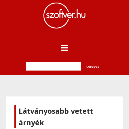
Látványosabb vetett
árnyék