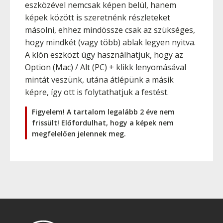
eszközével nemcsak képen belül, hanem
képek között is szeretnénk részleteket
másolni, ehhez mindössze csak az szükséges,
hogy mindkét (vagy több) ablak legyen nyitva.
A klón eszközt úgy használhatjuk, hogy az
Option
(Mac) /
Alt
(PC) + klikk lenyomásával
mintát veszünk, utána átlépünk a másik
képre, így ott is folytathatjuk a festést.
Figyelem! A tartalom legalább 2 éve nem
frissült! Előfordulhat, hogy a képek nem
megfelelően jelennek meg.