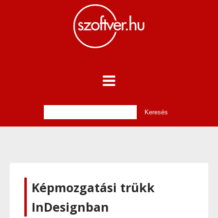
Képmozgatási trükk
InDesignban