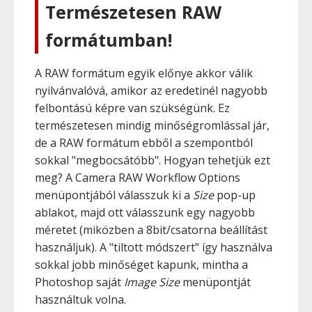
Természetesen RAW
formátumban!
A RAW formátum egyik előnye akkor válik
nyilvánvalóvá, amikor az eredetinél nagyobb
felbontású képre van szükségünk. Ez
természetesen mindig minőségromlással jár,
de a RAW formátum ebből a szempontból
sokkal "megbocsátóbb". Hogyan tehetjük ezt
meg? A Camera RAW Workflow Options
menüpontjából válasszuk ki a
Size
pop-up
ablakot, majd ott válasszunk egy nagyobb
méretet (miközben a 8bit/csatorna beállítást
használjuk). A "tiltott módszert" így használva
sokkal jobb minőséget kapunk, mintha a
Photoshop saját
Image Size
menüpontját
használtuk volna.