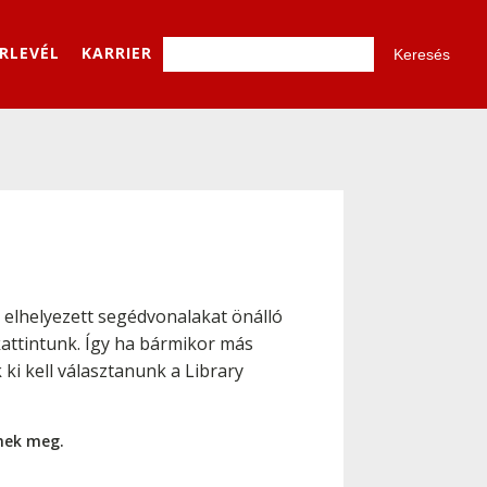
ÍRLEVÉL
KARRIER
 elhelyezett segédvonalakat önálló
kattintunk. Így ha bármikor más
ki kell választanunk a Library
nnek meg.