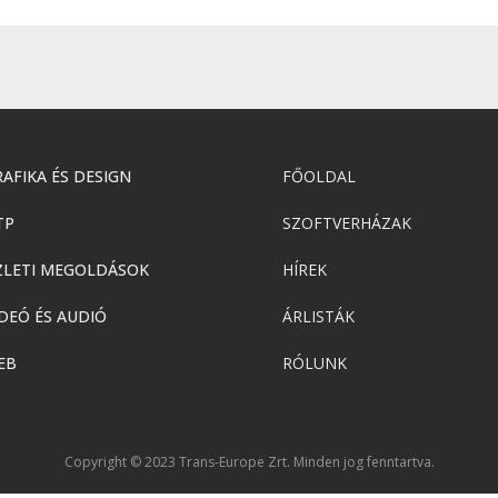
AFIKA ÉS DESIGN
FŐOLDAL
TP
SZOFTVERHÁZAK
ZLETI MEGOLDÁSOK
HÍREK
DEÓ ÉS AUDIÓ
ÁRLISTÁK
EB
RÓLUNK
Copyright © 2023 Trans-Europe Zrt. Minden jog fenntartva.