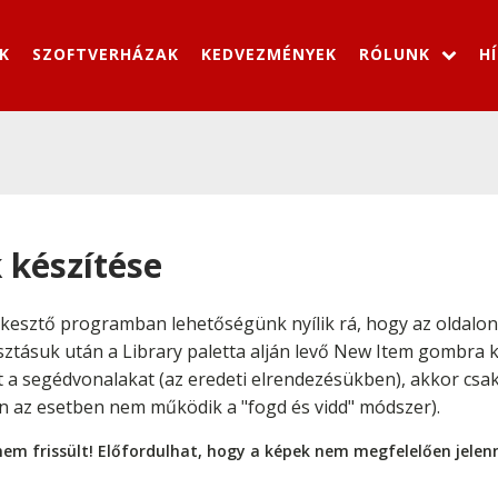
K
SZOFTVERHÁZAK
KEDVEZMÉNYEK
RÓLUNK
H
 készítése
kesztő programban lehetőségünk nyílik rá, hogy az oldalon
sztásuk után a Library paletta alján levő New Item gombra 
 a segédvonalakat (az eredeti elrendezésükben), akkor csak 
n az esetben nem működik a "fogd és vidd" módszer).
nem frissült! Előfordulhat, hogy a képek nem megfelelően jele