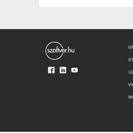
GR
D
Ü
VI
W