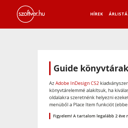
HÍREK
ÁRLISTÁ
Guide könyvtárak
Az
Adobe InDesign CS2
kiadványszer
könyvtárelemmé alakítsuk, ha kivála
oldalakra szeretnénk helyezni ezeket
menüből a Place Item funkciót (ebbe
Figyelem! A tartalom legalább 2 éve 