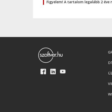
Figyelem! A tartalom legalább 2 éve 
GR
D
Ü
VI
W