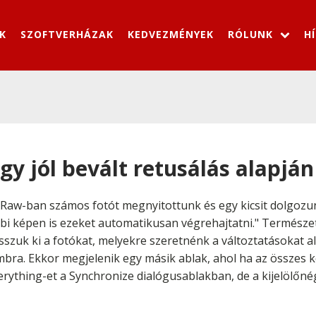
K
SZOFTVERHÁZAK
KEDVEZMÉNYEK
RÓLUNK
H
gy jól bevált retusálás alapján
Raw-ban számos fotót megnyitottunk és egy kicsit dolgozun
többi képen is ezeket automatikusan végrehajtatni." Termés
sszuk ki a fotókat, melyekre szeretnénk a változtatásokat al
bra. Ekkor megjelenik egy másik ablak, ahol ha az összes 
erything-et a Synchronize dialógusablakban, de a kijelölőn