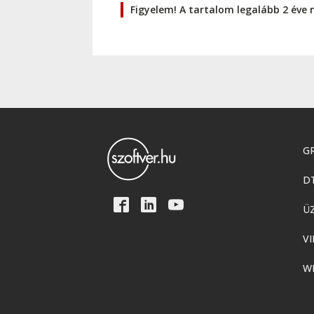
Figyelem! A tartalom legalább 2 éve 
GR
D
Ü
VI
W