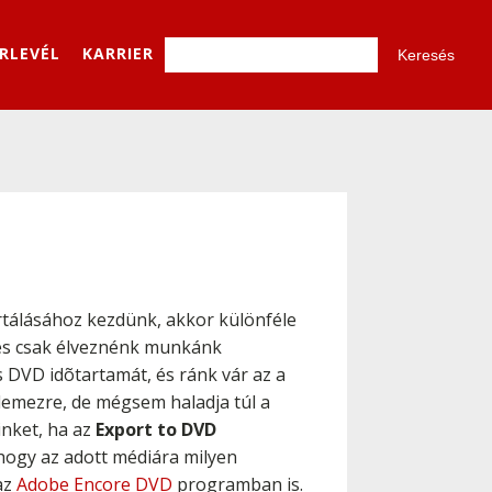
ÍRLEVÉL
KARRIER
rtálásához kezdünk, akkor különféle
 és csak élveznénk munkánk
 DVD idõtartamát, és ránk vár az a
 lemezre, de mégsem haladja túl a
inket, ha az
Export to DVD
hogy az adott médiára milyen
az
Adobe Encore DVD
programban is.