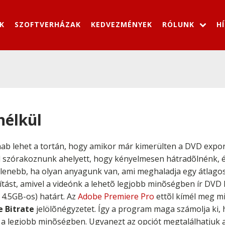
K
SZOFTVERHÁZAK
KEDVEZMÉNYEK
RÓLUNK
H
nélkül
hab lehet a tortán, hogy amikor már kimerülten a DVD expo
ell szórakoznunk ahelyett, hogy kényelmesen hátradõlnénk,
lenebb, ha olyan anyagunk van, ami meghaladja egy átlagos
lítást, amivel a videónk a lehetõ legjobb minõségben ír DVD
 4.5GB-os) határt. Az
Adobe Premiere Pro
ettõl kímél meg m
 Bitrate
jelölõnégyzetet. Így a program maga számolja ki, 
k a legjobb minõségben. Ugyanezt az opciót megtalálhatjuk 