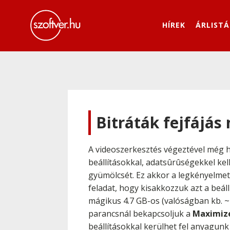
HÍREK
ÁRLISTÁ
Bitráták fejfájás 
A videoszerkesztés végeztével még 
beállításokkal, adatsûrûségekkel k
gyümölcsét. Ez akkor a legkényelmet
feladat, hogy kisakkozzuk azt a beál
mágikus 4.7 GB-os (valóságban kb. ~
parancsnál bekapcsoljuk a
Maximize
beállításokkal kerülhet fel anyagun