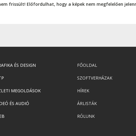
nem frissült! Előfordulhat, hogy a képek nem megfelelően jele
AFIKA ÉS DESIGN
FŐOLDAL
TP
SZOFTVERHÁZAK
ZLETI MEGOLDÁSOK
HÍREK
DEÓ ÉS AUDIÓ
ÁRLISTÁK
EB
RÓLUNK