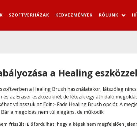
K
SZOFTVERHÁZAK
KEDVEZMÉNYEK
RÓLUNK
H
abályozása a Healing eszközze
szoftverben a Healing Brush használatakor, látszólag ninc
h és az Eraser eszközöknél; de létezik egy áthidaló megoldás
éhez válasszuk az Edit > Fade Healing Brush opciót. A meg
. Bár a megoldás nem túl elegáns, de működik.
nem frissült! Előfordulhat, hogy a képek nem megfelelően jele