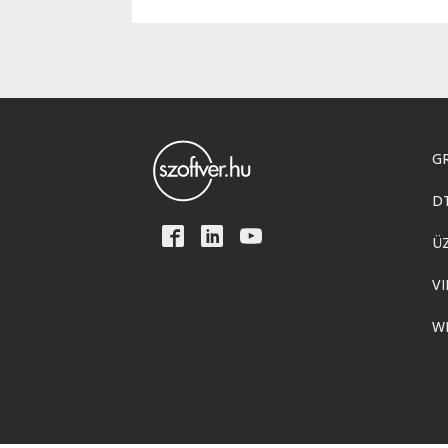
GR
D
Ü
VI
W