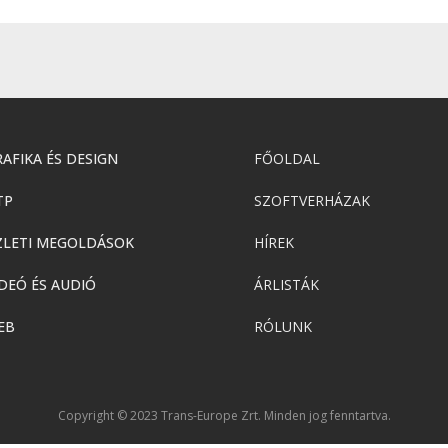
AFIKA ÉS DESIGN
FŐOLDAL
TP
SZOFTVERHÁZAK
ZLETI MEGOLDÁSOK
HÍREK
DEÓ ÉS AUDIÓ
ÁRLISTÁK
EB
RÓLUNK
Copyright © 2023 Trans-Europe Zrt. Minden jog fenntartva.