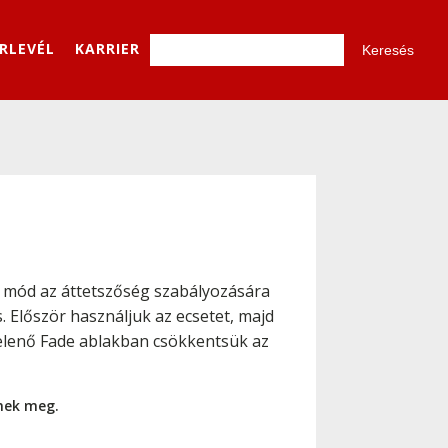
ÍRLEVÉL
KARRIER
l
s mód az áttetszőség szabályozására
. Először használjuk az ecsetet, majd
jelenő Fade ablakban csökkentsük az
nnek meg.