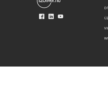
D
Ü
VI
W