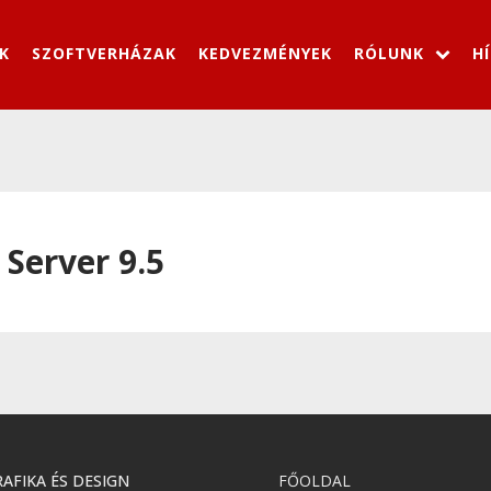
K
SZOFTVERHÁZAK
KEDVEZMÉNYEK
RÓLUNK
H
 Server 9.5
AFIKA ÉS DESIGN
FŐOLDAL