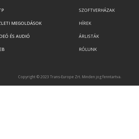
TP
SZOFTVERHÁZAK
ZLETI MEGOLDÁSOK
HÍREK
DEÓ ÉS AUDIÓ
ÁRLISTÁK
EB
RÓLUNK
Copyright © 2023 Trans-Europe Zrt. Minden jog fenntartva.