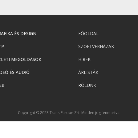
AFIKA ÉS DESIGN
FŐOLDAL
TP
SZOFTVERHÁZAK
ZLETI MEGOLDÁSOK
HÍREK
DEÓ ÉS AUDIÓ
ÁRLISTÁK
EB
RÓLUNK
Copyright © 2023 Trans-Europe Zrt. Minden jog fenntartva.