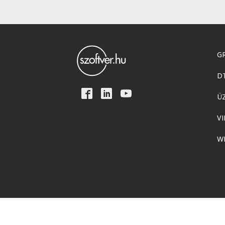
GR
D
Ü
VI
W