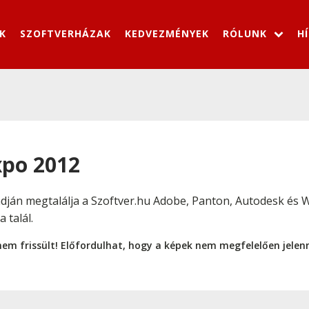
K
SZOFTVERHÁZAK
KEDVEZMÉNYEK
RÓLUNK
H
xpo 2012
ján megtalálja a Szoftver.hu Adobe, Panton, Autodesk és W
 talál.
nem frissült! Előfordulhat, hogy a képek nem megfelelően jele