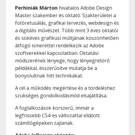
Perhiniák Márton
hivatalos Adobe Design
Master szakember és oktató. Szakterületei a
fotóretusálás, grafikai tervezés, webdesign és
a digitális művészet. Több mint 3 éves oktatói
és sokéves grafikusi múltjának köszönhetően
átfogó ismerettel rendelkezik az Adobe
szoftverekkel kapcsolatban. Oktatási
módszerének lényege, hogy lényegretörő
példákkal, ésszerűsítve mutatja be a
bonyolultnak hitt technikákat.
A cél a működés megértése és a tördeléshez
szükséges gondolkodásmód elsajátítása.
A foglalkozások korszerű, immár a
legfrissebb CS4-es változattal ellátott
számítógépeken zajlanak.