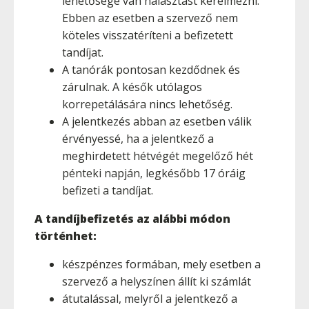
lehetősége van halasztást kérelmezni.
Ebben az esetben a szervező nem
köteles visszatéríteni a befizetett
tandíjat.
A tanórák pontosan kezdődnek és
zárulnak. A késők utólagos
korrepetálására nincs lehetőség.
A jelentkezés abban az esetben válik
érvényessé, ha a jelentkező a
meghirdetett hétvégét megelőző hét
pénteki napján, legkésőbb 17 óráig
befizeti a tandíjat.
A tandíjbefizetés az alábbi módon
történhet:
készpénzes formában, mely esetben a
szervező a helyszínen állít ki számlát
átutalással, melyről a jelentkező a