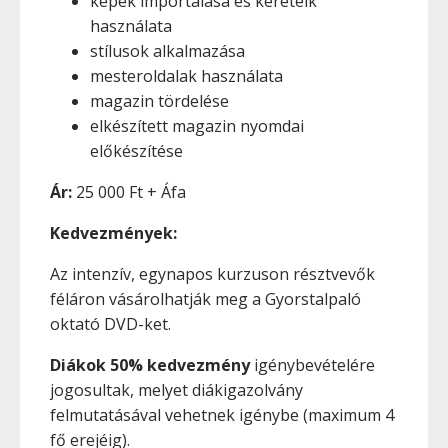
képek importálása és kereteik
használata
stílusok alkalmazása
mesteroldalak használata
magazin tördelése
elkészített magazin nyomdai
előkészítése
Ár:
25 000 Ft + Áfa
Kedvezmények:
Az intenzív, egynapos kurzuson résztvevők
féláron vásárolhatják meg a Gyorstalpaló
oktató DVD-ket.
Diákok 50% kedvezmény
igénybevételére
jogosultak, melyet diákigazolvány
felmutatásával vehetnek igénybe (maximum 4
fő erejéig).