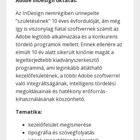
Adobe InDesign oktatás:
Az InDesign nemrégiben ünnepelte
"születésének" 10 éves évfordulóját, ám még
így is viszonylag fiatal szoftvernek számít az
Adobe legtöbb alkalmazása és a konkurens
tördelő programok mellett. Ennek ellenére az
elmúlt 10 év alatt sikerült kinőnie magát a
legelterjedtebb kiadványszerkesztő
programmá, ami leginkább átlátható
kezelőfelületének, a többi Adobe szoftverrel
való integráltságának, intelligens tördelési
megoldásainak és hatékony erőforrás-
kihasználásának köszönhető.
Tematika:
kezelőfelület megismerése
tipográfia és szövegfolyatás