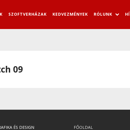
K
SZOFTVERHÁZAK
KEDVEZMÉNYEK
RÓLUNK
H
tch 09
AFIKA ÉS DESIGN
FŐOLDAL