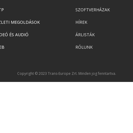
TP
SZOFTVERHÁZAK
ZLETI MEGOLDÁSOK
HÍREK
DEÓ ÉS AUDIÓ
ÁRLISTÁK
EB
RÓLUNK
Copyright © 2023 Trans-Europe Zrt. Minden jog fenntartva.