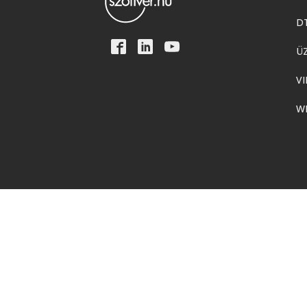
D
Ü
VI
W