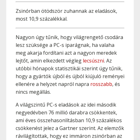
Zsinórban ötödször zuhannak az eladások,
most 10,9 százalékkal.
Nagyon úgy tűnik, hogy világrengető csodára
lesz szüksége a PC-s iparágnak, ha valaha
meg akarja fordítani azt a nagyon meredek
lejtőt, amin elkezdett végleg
lecsúszni
. Az
utóbbi hónapok statisztikái szerint úgy tűnik,
hogy a gyártók újból és újból kiújuló reményei
ellenére a helyzet napról napra
rosszabb
, és
nincs megállás.
A világszintű PC-s eladások az idei második
negyedévben 76 millió darabra csökkentek,
ami éves összehasonlításban 10,9 százalékos
csökkenést jelez a Gartner szerint. Az elemzők
rávilágítottak, hogy ez immáron zsinórban az