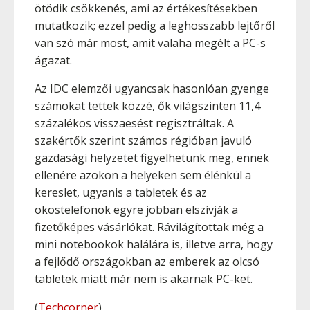
ötödik csökkenés, ami az értékesítésekben
mutatkozik; ezzel pedig a leghosszabb lejtőről
van szó már most, amit valaha megélt a PC-s
ágazat.
Az IDC elemzői ugyancsak hasonlóan gyenge
számokat tettek közzé, ők világszinten 11,4
százalékos visszaesést regisztráltak. A
szakértők szerint számos régióban javuló
gazdasági helyzetet figyelhetünk meg, ennek
ellenére azokon a helyeken sem élénkül a
kereslet, ugyanis a tabletek és az
okostelefonok egyre jobban elszívják a
fizetőképes vásárlókat. Rávilágítottak még a
mini notebookok halálára is, illetve arra, hogy
a fejlődő országokban az emberek az olcsó
tabletek miatt már nem is akarnak PC-ket.
(
Techcorner
)