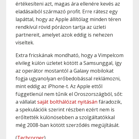
értékesíteni azt, magas ára ellenére kevés az
eladásaiból származó profit. Erre rátesz egy
lapáttal, hogy az Apple állítólag minden téren
rendkívül rövid pórázon tartja az üzleti
partnereit, amelyet azok eddig is nehezen
viseltek.
Extra fricskának mondható, hogy a Vimpelcom
elvileg külön üzletet kötött a Samsunggal, így
az operátor mostantól a Galaxy mobilokat
fogja ugyanolyan erőbedobással reklámozni,
mint eddig az iPhone-t. Az Apple ettől
függetlenül nem tűnik el Oroszországból, sőt:
a vállalat
saját bolthálózat nyitásán
fáradozik,
a spekulációk szerint részben ezért nem is
erőltették különösebben a szolgáltatókkal
még 2008-ban kötött szerződés megújítását.
(
Techcorner
)