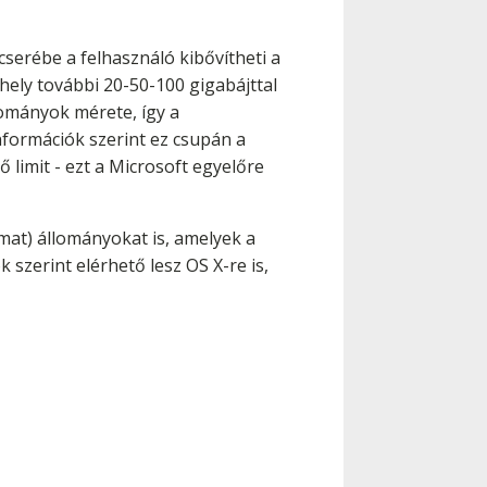
cserébe a felhasználó kibővítheti a
rhely további 20-50-100 gigabájttal
lományok mérete, így a
információk szerint ez csupán a
limit - ezt a Microsoft egyelőre
at) állományokat is, amelyek a
szerint elérhető lesz OS X-re is,