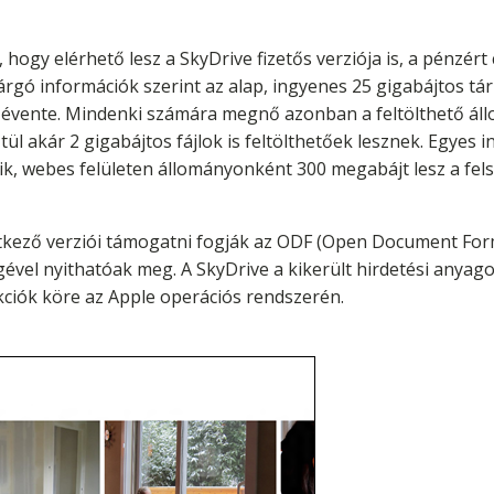
hogy elérhető lesz a SkyDrive fizetős verziója is, a pénzért 
várgó információk szerint az alap, ingyenes 25 gigabájtos tá
t évente. Mindenki számára megnő azonban a feltölthető ál
ül akár 2 gigabájtos fájlok is feltölthetőek lesznek. Egyes 
, webes felületen állományonként 300 megabájt lesz a felső 
tkező verziói támogatni fogják az ODF (Open Document Form
vel nyithatóak meg. A SkyDrive a kikerült hirdetési anyagok 
ciók köre az Apple operációs rendszerén.