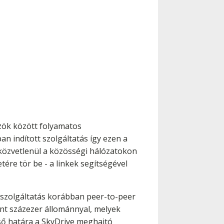
özök között folyamatos
an indított szolgáltatás így ezen a
 közvetlenül a közösségi hálózatokon
tére tör be - a linkek segítségével
A szolgáltatás korábban peer-to-peer
ként százezer állománnyal, melyek
lső határa a SkyDrive meghajtó