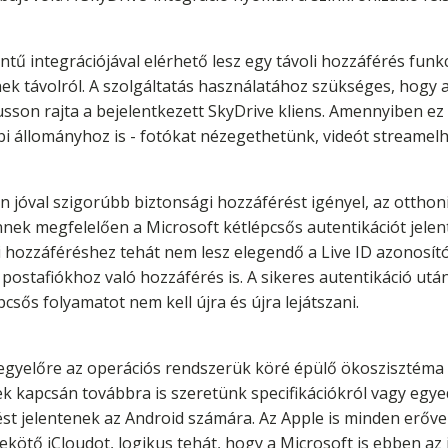
ntű integrációjával elérhető lesz egy távoli hozzáférés funk
nek távolról. A szolgáltatás használatához szükséges, hogy
son rajta a bejelentkezett SkyDrive kliens. Amennyiben ez 
 állományhoz is - fotókat nézegethetünk, videót streamelhet
 jóval szigorúbb biztonsági hozzáférést igényel, az otthoni
Ennek megfelelően a Microsoft kétlépcsős autentikációt jelen
 hozzáféréshez tehát nem lesz elegendő a Live ID azonosító
stafiókhoz való hozzáférés is. A sikeres autentikáció után
csős folyamatot nem kell újra és újra lejátszani.
gyelőre az operációs rendszerük köré épülő ökoszisztéma el
 kapcsán továbbra is szeretünk specifikációkról vagy egye
t jelentenek az Android számára. Az Apple is minden erővel f
zekötő iCloudot, logikus tehát, hogy a Microsoft is ebben az