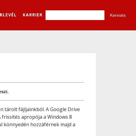
ÍRLEVÉL
KARRIER
eszi.
tárolt fájljainkból. A Google Drive
A frissítés apropója a Windows 8
ául könnyedén hozzáférnek majd a