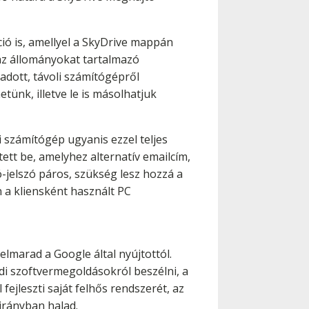
ció is, amellyel a SkyDrive mappán
 az állományokat tartalmazó
adott, távoli számítógépről
ünk, illetve le is másolhatjuk
 számítógép ugyanis ezzel teljes
tett be, amelyhez alternatív emailcím,
-jelszó páros, szükség lesz hozzá a
 a kliensként használt PC
marad a Google által nyújtottól.
di szoftvermegoldásokról beszélni, a
ejleszti saját felhős rendszerét, az
 irányban halad.