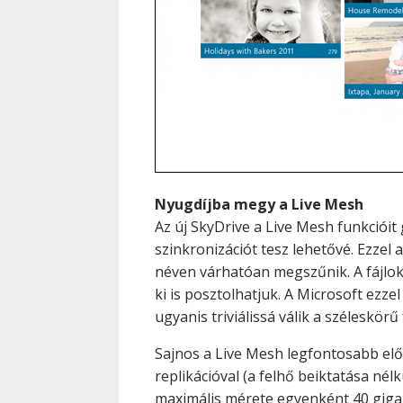
Nyugdíjba megy a Live Mesh
Az új SkyDrive a Live Mesh funkcióit 
szinkronizációt tesz lehetővé. Ezzel 
néven várhatóan megszűnik. A fájlok
ki is posztolhatjuk. A Microsoft ezz
ugyanis triviálissá válik a széleskörű
Sajnos a Live Mesh legfontosabb előn
replikációval (a felhő beiktatása né
maximális mérete egyenként 40 gigab