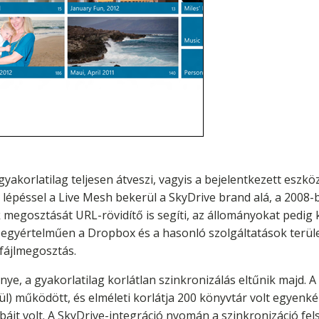
gyakorlatilag teljesen átveszi, vagyis a bejelentkezett eszk
a lépéssel a Live Mesh bekerül a SkyDrive brand alá, a 2008-b
 megosztását URL-rövidítő is segíti, az állományokat pedig
el egyértelműen a Dropbox és a hasonló szolgáltatások terüle
 fájlmegosztás.
ye, a gyakorlatilag korlátlan szinkronizálás eltűnik majd. 
lkül) működött, és elméleti korlátja 200 könyvtár volt egyen
ájt volt. A SkyDrive-integráció nyomán a szinkronizáció fe