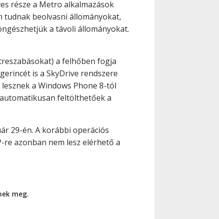
rves része a Metro alkalmazások
n tudnak beolvasni állományokat,
öngészhetjük a távoli állományokat.
streszabásokat) a felhőben fogja
gerincét is a SkyDrive rendszere
ek lesznek a Windows Phone 8-tól
 automatikusan feltölthetőek a
ár 29-én. A korábbi operációs
P-re azonban nem lesz elérhető a
nnek meg.