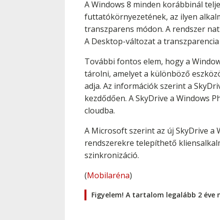
A Windows 8 minden korábbinál telje
futtatókörnyezetének, az ilyen alka
transzparens módon. A rendszer natív
A Desktop-változat a transzparencia
További fontos elem, hogy a Windows 
tárolni, amelyet a különböző eszköz
adja. Az információk szerint a SkyDr
kezdődően. A SkyDrive a Windows Pho
cloudba.
A Microsoft szerint az új SkyDrive 
rendszerekre telepíthető kliensalka
szinkronizáció.
(
Mobilaréna
)
Figyelem! A tartalom legalább 2 éve 