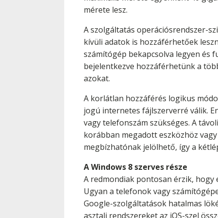
mérete lesz.
A szolgáltatás operációsrendszer-szi
kívüli adatok is hozzáférhetőek lesz
számítógép bekapcsolva legyen és fus
bejelentkezve hozzáférhetünk a többi
azokat.
A korlátlan hozzáférés logikus módon
jogú internetes fájlszerverré válik. 
vagy telefonszám szükséges. A távoli
korábban megadott eszközhöz vagy po
megbízhatónak jelölhető, így a kétlép
A Windows 8 szerves része
A redmondiak pontosan érzik, hogy e
Ugyan a telefonok vagy számítógépek
Google-szolgáltatások hatalmas lökés
asztali rendszereket az iOS-szel öss