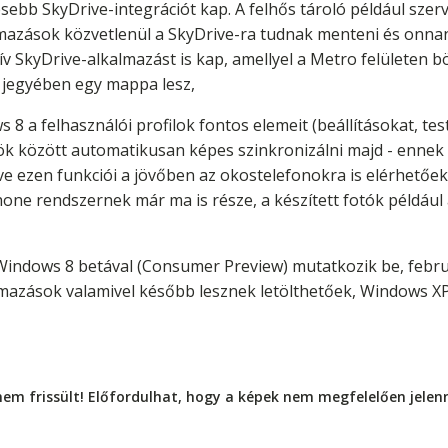
sebb SkyDrive-integrációt kap. A felhős tároló például sze
lmazások közvetlenül a SkyDrive-ra tudnak menteni és onna
 SkyDrive-alkalmazást is kap, amellyel a Metro felületen b
 jegyében egy mappa lesz,
8 a felhasználói profilok fontos elemeit (beállításokat, te
ök között automatikusan képes szinkronizálni majd - ennek 
ive ezen funkciói a jövőben az okostelefonokra is elérhető
ne rendszernek már ma is része, a készített fotók például
a Windows 8 betával (Consumer Preview) mutatkozik be, febru
lmazások valamivel később lesznek letölthetőek, Windows X
nem frissült! Előfordulhat, hogy a képek nem megfelelően jele