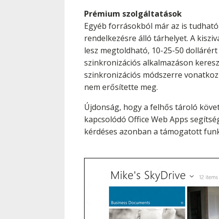
Prémium szolgáltatások
Egyéb forrásokból már az is tudható, 
rendelkezésre álló tárhelyet. A kiszi
lesz megtoldható, 10-25-50 dollárér
szinkronizációs alkalmazáson kereszt
szinkronizációs módszerre vonatkozik
nem erősítette meg.
Újdonság, hogy a felhős tároló köve
kapcsolódó Office Web Apps segítségé
kérdéses azonban a támogatott funk