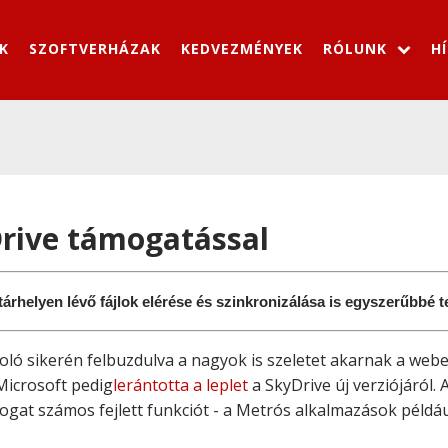
K
SZOFTVERHÁZAK
KEDVEZMÉNYEK
RÓLUNK
H
rive támogatással
árhelyen lévő fájlok elérése és szinkronizálása is egyszerűbbé t
ó sikerén felbuzdulva a nagyok is szeletet akarnak a weben 
Microsoft pedig
lerántotta a leplet
a SkyDrive új verziójáról. 
ogat számos fejlett funkciót - a Metrós alkalmazások péld