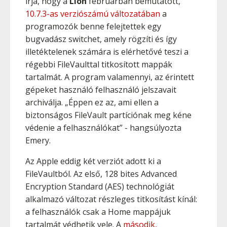
írja, hogy a
Lion
februárban bemutatott,
10.7.3-as verziószámú változatában
a
programozók benne felejtettek egy
bugvadász switchet, amely rögzíti és így
illetéktelenek számára is elérhetővé teszi a
régebbi FileVaulttal titkosított mappák
tartalmát. A program valamennyi, az érintett
gépeket használó felhasználó jelszavait
archiválja. „Éppen ez az, ami ellen a
biztonságos FileVault partíciónak meg kéne
védenie a felhasználókat” - hangsúlyozta
Emery.
Az Apple eddig két verziót adott ki a
FileVaultból. Az első, 128 bites Advanced
Encryption Standard (AES) technológiát
alkalmazó változat részleges titkosítást kínál:
a felhasználók csak a Home mappájuk
tartalmát védhetik vele. A
második,