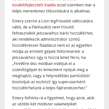
továbbfejlesztett kiadás
ezzel szemben már a
teljes merevlemez titkosítására is alkalmas.
Emery szerint a Lion legfrissebb változatára
váltó, de a FileVaultot nem frissítő
felhasználók jelszavaihoz bárki hozzáférhet,
aki rendelkezik adminisztrátor szintű
hozzáféréssel. Ráadásul nem ez az egyetlen
módja az érintett gépek feltörésének: a
jelszavakhoz úgy is hozzá lehet férni, ha
„FireWire disc módban indítjuk el a
számítógépet és lemezként nyitjuk meg a
meghajtót, vagy a helyreállítási partícióból
bootoljuk az eszközt: így superuserként
hozzáférhetünk a teljes fájlrendszerhez.”
Emery felhívta rá a figyelmet, hogy azok, akik
az utóbbi két módszer valamelyikét