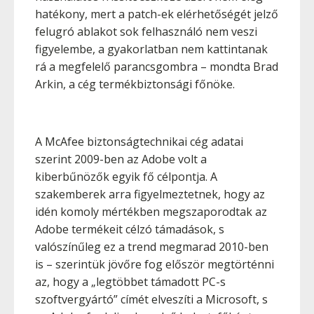
hatékony, mert a patch-ek elérhetőségét jelző
felugró ablakot sok felhasználó nem veszi
figyelembe, a gyakorlatban nem kattintanak
rá a megfelelő parancsgombra – mondta Brad
Arkin, a cég termékbiztonsági főnöke.
A McAfee biztonságtechnikai cég adatai
szerint 2009-ben az Adobe volt a
kiberbűnözők egyik fő célpontja. A
szakemberek arra figyelmeztetnek, hogy az
idén komoly mértékben megszaporodtak az
Adobe termékeit célzó támadások, s
valószínűleg ez a trend megmarad 2010-ben
is – szerintük jövőre fog először megtörténni
az, hogy a „legtöbbet támadott PC-s
szoftvergyártó” címét elveszíti a Microsoft, s