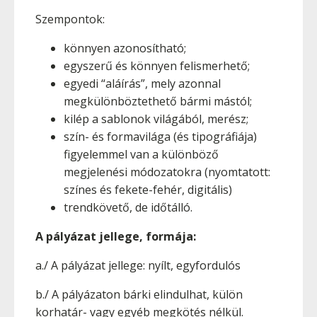
Szempontok:
könnyen azonosítható;
egyszerű és könnyen felismerhető;
egyedi “aláírás”, mely azonnal
megkülönböztethető bármi mástól;
kilép a sablonok világából, merész;
szín- és formavilága (és tipográfiája)
figyelemmel van a különböző
megjelenési módozatokra (nyomtatott:
színes és fekete-fehér, digitális)
trendkövető, de időtálló.
A pályázat jellege, formája:
a./ A pályázat jellege: nyílt, egyfordulós
b./ A pályázaton bárki elindulhat, külön
korhatár- vagy egyéb megkötés nélkül.