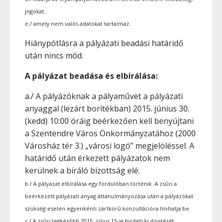
jogokat.
e./ amely nem valós adatokat tartalmaz.
Hiánypótlásra a pályázati beadási határidő
után nincs mód.
A pályázat beadása és elbírálása:
a./ A pályázóknak a pályaművet a pályázati
anyaggal (lezárt borítékban) 2015. június 30.
(kedd) 10:00 óráig beérkezően kell benyújtani
a Szentendre Város Önkormányzatához (2000
Városház tér 3.) „városi logó” megjelöléssel. A
határidő után érkezett pályázatok nem
kerülnek a bíráló bizottság elé.
b./ A pályázat elbírálása egy fordulóban történik. A zsűri a
beérkezett pályázati anyag áttanulmányozása után a pályázókat
szükség esetén egyenkénti zártkörű konzultációra hívhatja be.
c./ A zsűri legkésőbb 2015. július 15-ig hirdeti ki döntését.