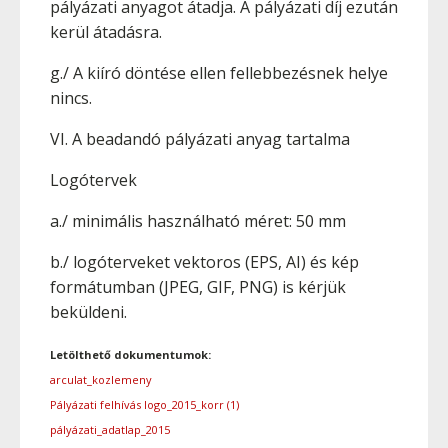
pályázati anyagot átadja. A pályázati díj ezután
kerül átadásra.
g./ A kiíró döntése ellen fellebbezésnek helye
nincs.
VI. A beadandó pályázati anyag tartalma
Logótervek
a./ minimális használható méret: 50 mm
b./ logóterveket vektoros (EPS, AI) és kép
formátumban (JPEG, GIF, PNG) is kérjük
beküldeni.
Letölthető dokumentumok:
arculat_kozlemeny
Pályázati felhívás logo_2015_korr (1)
pályázati_adatlap_2015