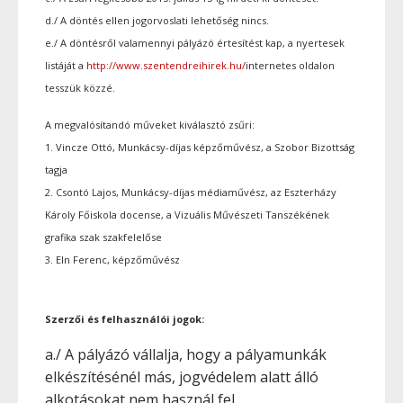
d./ A döntés ellen jogorvoslati lehetőség nincs.
e./ A döntésről valamennyi pályázó értesítést kap, a nyertesek
listáját a
http://www.szentendreihirek.hu/
internetes oldalon
tesszük közzé.
A megvalósítandó műveket kiválasztó zsűri:
1. Vincze Ottó, Munkácsy-díjas képzőművész, a Szobor Bizottság
tagja
2. Csontó Lajos, Munkácsy-díjas médiaművész, az Eszterházy
Károly Főiskola docense, a Vizuális Művészeti Tanszékének
grafika szak szakfelelőse
3. Eln Ferenc, képzőművész
Szerzői és felhasználói jogok:
a./ A pályázó vállalja, hogy a pályamunkák
elkészítésénél más, jogvédelem alatt álló
alkotásokat nem használ fel.