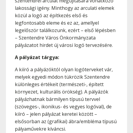
szentendrei arculat megújítására vonatkozó
lakossági igény. Minthogy az arculati elemek
közül a logó az építkezés első és
legfontosabb eleme és ez az, amellyel
legelőször találkozunk, ezért – első lépésben
– Szentendre Város Önkormányzata
pályázatot hirdet új városi logó tervezésére.
A pályázat tárgya:
A kiíró a pályázóktól olyan logóterveket vár,
melyek egyedi módon tükrözik Szentendre
különleges értékeit (természeti-, épített
környezet, kulturális örökség). A pályázók
pályázhatnak bármilyen típusú tervvel
(szöveges-, ikonikus- és vegyes logóval), de
kiíró – jelen pályázat keretei között –
elsősorban az (grafikai) ábra/embléma típusú
pályaművekre kíváncsi.