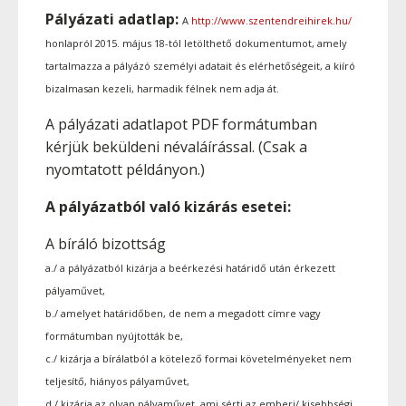
Pályázati adatlap:
A
http://www.szentendreihirek.hu/
honlapról 2015. május 18-tól letölthető dokumentumot, amely
tartalmazza a pályázó személyi adatait és elérhetőségeit, a kiíró
bizalmasan kezeli, harmadik félnek nem adja át.
A pályázati adatlapot PDF formátumban
kérjük beküldeni névaláírással. (Csak a
nyomtatott példányon.)
A pályázatból való kizárás esetei:
A bíráló bizottság
a./ a pályázatból kizárja a beérkezési határidő után érkezett
pályaművet,
b./ amelyet határidőben, de nem a megadott címre vagy
formátumban nyújtották be,
c./ kizárja a bírálatból a kötelező formai követelményeket nem
teljesítő, hiányos pályaművet,
d./ kizárja az olyan pályaművet, ami sérti az emberi/ kisebbségi