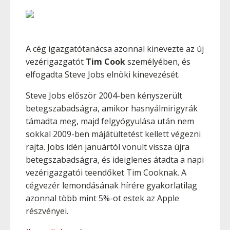
A cég igazgatótanácsa azonnal kinevezte az új
vezérigazgatót
Tim Cook
személyében, és
elfogadta Steve Jobs elnöki kinevezését.
Steve Jobs először 2004-ben kényszerült
betegszabadságra, amikor hasnyálmirigyrák
támadta meg, majd felgyógyulása után nem
sokkal 2009-ben májátültetést kellett végezni
rajta. Jobs idén januártól vonult vissza újra
betegszabadságra, és ideiglenes átadta a napi
vezérigazgatói teendőket Tim Cooknak. A
cégvezér lemondásának hírére gyakorlatilag
azonnal több mint 5%-ot estek az Apple
részvényei.