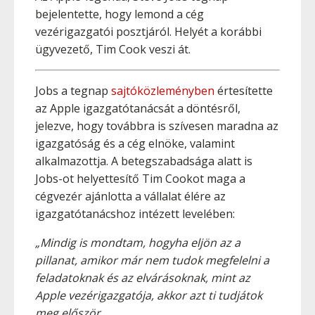
bejelentette, hogy lemond a cég
vezérigazgatói posztjáról. Helyét a korábbi
ügyvezető, Tim Cook veszi át.
Jobs a tegnap
sajtóközleményben
értesítette
az Apple igazgatótanácsát a döntésről,
jelezve, hogy továbbra is szívesen maradna az
igazgatóság és a cég elnöke, valamint
alkalmazottja. A betegszabadsága alatt is
Jobs-ot helyettesítő Tim Cookot maga a
cégvezér ajánlotta a vállalat élére az
igazgatótanácshoz intézett levelében:
„Mindig is mondtam, hogyha eljön az a
pillanat, amikor már nem tudok megfelelni a
feladatoknak és az elvárásoknak, mint az
Apple vezérigazgatója, akkor azt ti tudjátok
meg először.