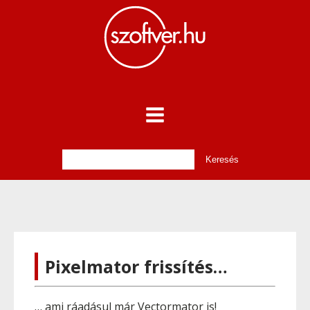
Pixelmator frissítés…
… ami ráadásul már Vectormator is!