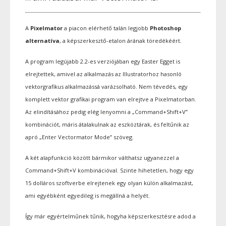
A
Pixelmator
a piacon elérhető talán legjobb
Photoshop
alternatíva
, a képszerkesztő-etalon árának töredékéért.
A program legújabb 2.2-es verziójában egy Easter Egget is
elrejtettek, amivel az alkalmazás az Illustratorhoz hasonló
vektorgrafikus alkalmazássá varázsolható.
Nem tévedés, egy
komplett vektor grafikai program van elrejtve a Pixelmatorban.
Az elindításához pedig elég lenyomni a „Command+Shift+V”
kombinációt, máris átalakulnak az eszköztárak, és feltűnik az
apró „Enter Vectormator Mode” szöveg.
A két alapfunkció között bármikor válthatsz ugyanezzel a
Command+Shift+V kombinációval. Szinte hihetetlen, hogy egy
15 dolláros szoftverbe elrejtenek egy olyan külön alkalmazást,
ami egyébként egyedileg is megállná a helyét.
Így már egyértelműnek tűnik, hogyha képszerkesztésre adod a