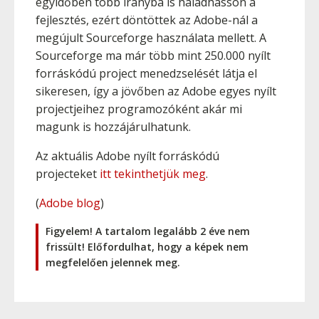
egyidőben több irányba is haladhasson a
fejlesztés, ezért döntöttek az Adobe-nál a
megújult Sourceforge használata mellett. A
Sourceforge ma már több mint 250.000 nyílt
forráskódú project menedzselését látja el
sikeresen, így a jövőben az Adobe egyes nyílt
projectjeihez programozóként akár mi
magunk is hozzájárulhatunk.
Az aktuális Adobe nyílt forráskódú
projecteket
itt tekinthetjük meg
.
(
Adobe blog
)
Figyelem! A tartalom legalább 2 éve nem
frissült! Előfordulhat, hogy a képek nem
megfelelően jelennek meg.