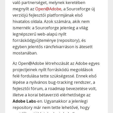
való partnerséget, melynek keretében
megnyílt az
Open@Adobe
, a Sourceforge új
verziójú fejlesztői platformjának első
hivatalos oldala. Azok számára, akik nem
ismernék: a Sourceforge jelenleg a világ
legnépszerű web-alapú nyílt
forráskódgyűjteménye (repository), és
egyben jelentős ráncfelvarráson is átesett
mostanában.
Az Open@Adobe létrehozását az Adobe egyes
projectjeinek nyílt forráskódú megoldások
felé fordulása tette szükségessé. Ennek első
lépése a nyilvános bug-tracking rendszer, a
fejlesztői fórum, a roadmap bevezetése volt,
illetve a korai bétaverzió elérhetősége az
Adobe Labs
-en. Ugyanakkor a jelenlegi
repository már nem tette lehetővé, hogy