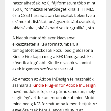
használhatóak. Az új fájlformátum több mint
150 új formázási lehetőséget kínál a HTML5
és a CSS3 használatán keresztül, beleértve a
számozott listákat, beágyazott táblázatokat,
oldalsávokat, skálázható vektorgrafikát, stb.
A kiadók már több ezer kiadványt
elkészítettek a KF8 formátumban, a
támogatott eszközök közül pedig először a
Kindle Fire kapja meg a KF8 támogatást. Ezt
követik a legújabb Kindle olvasók valamint
ezek ingyenes szoftveres verziói.
Az Amazon az Adobe InDesign felhasználók
számára a
Kindle Plug-in for Adobe InDesign
nevű modult is fejleszti párhuzamosan, mely
segítségével dokumentumainkat mind Mobi
mind pedig KF8 formátumba kimenthetjük. Az
egyelőre csak béta állapotú plug-in az