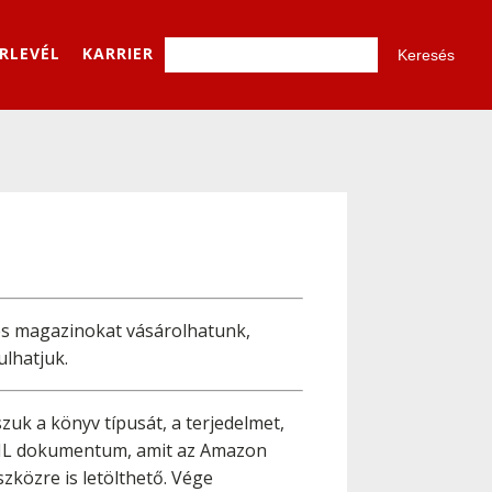
ÍRLEVÉL
KARRIER
és magazinokat vásárolhatunk,
ulhatjuk.
uk a könyv típusát, a terjedelmet,
HTML dokumentum, amit az Amazon
zközre is letölthető. Vége