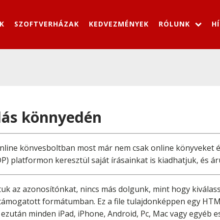
K
SZOFTVERHÁZAK
KEDVEZMÉNYEK
RÓLUNK
H
dás könnyedén
 online könvesboltban most már nem csak online könyveket 
) platformon keresztül saját írásainkat is kiadhatjuk, és ár
uk az azonosítónkat, nincs más dolgunk, mint hogy kiválassz
tal támogatott formátumban. Ez a file tulajdonképpen egy 
ezután minden iPad, iPhone, Android, Pc, Mac vagy egyéb es