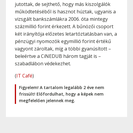
jutottak, de sejthető, hogy más kiszolgálók
működtetéséből is hasznot húztak, ugyanis a
vizsgált bankszámlákra 2006. óta mintegy
százmillió forint érkezett. A bűnözői csoport
két irányítója előzetes letartóztatásban van, a
pénzügyi nyomozók egymillió forint értékű
vagyont zároltak, míg a többi gyanúsított –
beleértve a CiNEDUB három tagját is –
szabadlábon védekezhet.
(
IT Café
)
Figyelem! A tartalom legalább 2 éve nem
frissült! Előfordulhat, hogy a képek nem
megfelelően jelennek meg.