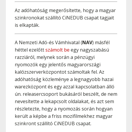
Az adóhatóság megerősítette, hogy a magyar
szinkronokat szállító CiNEDUB csapat tagjait
is elkapták.
A Nemzeti Adó-és Vámhivatal (
NAV
) másfél
héttel ezelőtt
számolt be
egy nagyszabású
razziáról, melynek során a pénzügyi
nyomozók egy jelentős magyarországi
kalózszerverközpontot számoltak fel. Az
adóhatóság közleménye a legnagyobb hazai
warezközpont és egy azzal kapcsolatban álló
ún. releasercsoport bukásáról beszélt, de nem
nevesítette a lekapcsolt oldalakat, és azt sem
részletezte, hogy a nyomozás során hogyan
került a képbe a friss mozifilmekhez magyar
szinkront szállító CiNEDUB csapat.