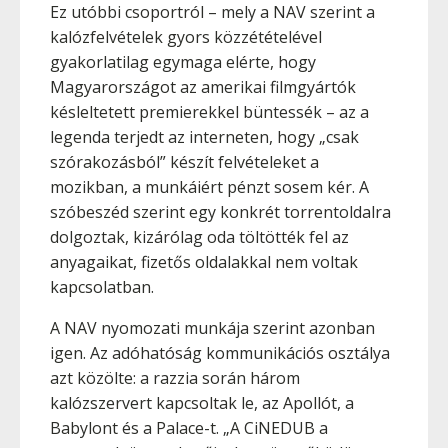
Ez utóbbi csoportról – mely a NAV szerint a
kalózfelvételek gyors közzétételével
gyakorlatilag egymaga elérte, hogy
Magyarországot az amerikai filmgyártók
késleltetett premierekkel büntessék – az a
legenda terjedt az interneten, hogy „csak
szórakozásból” készít felvételeket a
mozikban, a munkáiért pénzt sosem kér. A
szóbeszéd szerint egy konkrét torrentoldalra
dolgoztak, kizárólag oda töltötték fel az
anyagaikat, fizetős oldalakkal nem voltak
kapcsolatban.
A NAV nyomozati munkája szerint azonban
igen. Az adóhatóság kommunikációs osztálya
azt közölte: a razzia során három
kalózszervert kapcsoltak le, az Apollót, a
Babylont és a Palace-t. „A CiNEDUB a