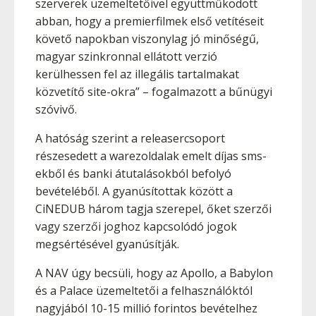
szerverek üzemeltetőivel együttműködött
abban, hogy a premierfilmek első vetítéseit
követő napokban viszonylag jó minőségű,
magyar szinkronnal ellátott verzió
kerülhessen fel az illegális tartalmakat
közvetítő site-okra” – fogalmazott a bűnügyi
szóvivő.
A hatóság szerint a releasercsoport
részesedett a warezoldalak emelt díjas sms-
ekből és banki átutalásokból befolyó
bevételéből. A gyanúsítottak között a
CiNEDUB három tagja szerepel, őket szerzői
vagy szerzői joghoz kapcsolódó jogok
megsértésével gyanúsítják.
A NAV úgy becsüli, hogy az Apollo, a Babylon
és a Palace üzemeltetői a felhasználóktól
nagyjából 10-15 millió forintos bevételhez