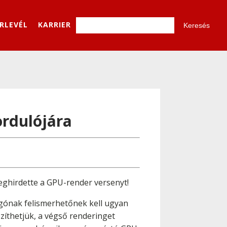
ÍRLEVÉL
KARRIER
ordulójára
ghirdette a GPU-render versenyt!
logónak felismerhetőnek kell ugyan
zíthetjük, a végső renderinget