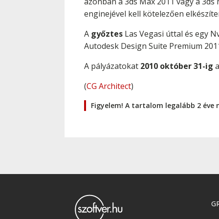
azonban a 3ds Max 2011 vagy a 3ds M
enginejével kell kötelezően elkészíte
A
győztes
Las Vegasi úttal és egy N
Autodesk Design Suite Premium 2011
A pályázatokat
2010 október 31-ig
a
(
CG Architect
)
Figyelem! A tartalom legalább 2 éve 
GR