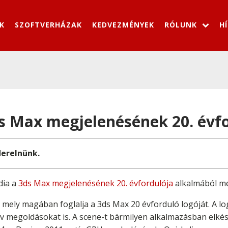
K
SZOFTVERHÁZAK
KEDVEZMÉNYEK
RÓLUNK
H
s Max megjelenésének 20. évf
derelnünk.
dia a
3ds Max megjelenésének 20. évfordulója
alkalmából me
, mely magában foglalja a 3ds Max 20 évforduló logóját. A 
ív megoldásokat is. A scene-t bármilyen alkalmazásban elkés