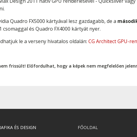
ax Design 2011 natív GPU renderlésével - Quicksliver vagy
ni.
vidia Quadro FX5000 kártyával lesz gazdagabb, de a
másodi
 csomaggal és Quadro FX4000 kártyát nyer.
dhatjuk le a verseny hivatalos oldalán:
CG Architect GPU-re
nem frissült! Előfordulhat, hogy a képek nem megfelelően jele
AFIKA ÉS DESIGN
FŐOLDAL