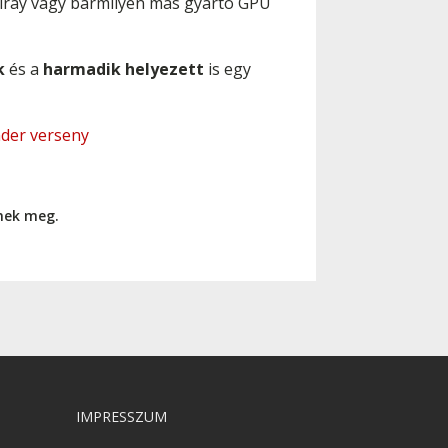
 iray vagy bármilyen más gyártó GPU
k
és a
harmadik
helyezett
is egy
nder verseny
nnek meg.
IMPRESSZUM