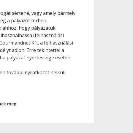
jogát sértené, vagy amely bármely
g a pályázót terheli.
ák ahhoz, hogy pályázatuk
lhasználhassa (felhasználási
 Gourmandnet Kft. a felhasználási
lyt adjon. Erre tekintettel a
t a pályázat nyertessége esetén
den további nyilatkozat nélküli
nnek meg.