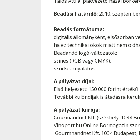
Tálos Attila, piacvezető hazai borke
Beadási határidő:
2010. szeptember
Beadás formátuma:
digitális állományként, elsősorban ve
ha ez technikai okok miatt nem oldha
Beadandó logó-változatok:
színes (RGB vagy CMYK);
szürkeárnyalatos
A pályázat díjai:
Első helyezett: 150 000 forint érték
További különdíjak is átadásra kerül
A pályázat kiírója:
Gourmandnet Kft. (székhely: 1034 Bu
Vinoport.hu Online Bormagazin szerk
Gourmnandnet Kft. 1034 Budapest, N