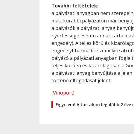
További feltételek:
a pályázati anyagban nem szerepelhe
más, korábbi pályázaton már benyújt
a pályázók a pályázati anyag benyújt
nyertessége esetén annak tartalmáva
engedély). A teljes körű és kizáróla
engedélyt harmadik személyre átruhá
pályázó a pályázati anyagban foglal
teljes körűen és kizárólagosan a Go
a pályázati anyag benyújtása a jelen 
történő elfogadását jelenti.
(
Vinoport
)
Figyelem! A tartalom legalább 2 éve 