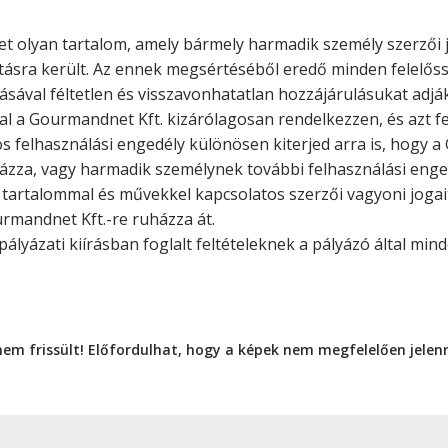
t olyan tartalom, amely bármely harmadik személy szerzői 
ásra került. Az ennek megsértéséből eredő minden felelőssé
ásával féltetlen és visszavonhatatlan hozzájárulásukat adj
l a Gourmandnet Kft. kizárólagosan rendelkezzen, és azt fe
gos felhasználási engedély különösen kiterjed arra is, hogy a
zza, vagy harmadik személynek további felhasználási engedé
t tartalommal és művekkel kapcsolatos szerzői vagyoni jogai
urmandnet Kft.-re ruházza át.
pályázati kiírásban foglalt feltételeknek a pályázó által min
nem frissült! Előfordulhat, hogy a képek nem megfelelően jele