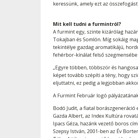
keressünk, amely ezt az összefogást
Mit kell tudni a furmintról?
A furmint egy, szinte kizárólag haz
Tokajban és Somlón. Míg sokáig mag
tekintélye gazdag aromatikájú, hordó
fehérbor-kínálat felső szegmensébe 
„Egyre többen, többször és hangosa
képet tovább szépíti a tény, hogy s
eljuttatni, ez pedig a legjobban akko
A Furmint Február logó pályázatának
Bodó Judit, a fiatal borászgeneráció 
Gazda Albert, az Index Kultúra rovat
Ipacs Géza, hazánk vezető boros címk
Szepsy István, 2001-ben az Év Borte