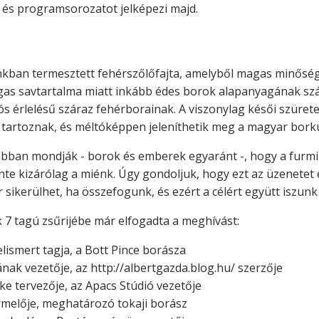
 és programsorozatot jelképezi majd.
ánkban termesztett fehérszőlőfajta, amelyből magas minős
as savtartalma miatt inkább édes borok alapanyagának szá
s érlelésű száraz fehérborainak. A viszonylag késői szürete
tartoznak, és méltóképpen jeleníthetik meg a magyar borkul
bban mondják - borok és emberek egyaránt -, hogy a furmin
zinte kizárólag a miénk. Úgy gondoljuk, hogy ezt az üzenet
r sikerülhet, ha összefogunk, és ezért a célért együtt iszun
 7 tagú zsűrijébe már elfogadta a meghívást:
elismert tagja, a Bott Pince borásza
ának vezetője, az http://albertgazda.blog.hu/ szerzője
e tervezője, az Apacs Stúdió vezetője
rmelője, meghatározó tokaji borász