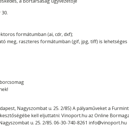
reskedés, a Bortársaság ügyvezetője
 30.
ktoros formátumban (ai, cdr, dxf);
tó meg, raszteres formátumban (gif, jpg, tiff) is lehetséges
ű borcsomag
nek!
dapest, Nagyszombat u. 25. 2/85) A pályaműveket a Furmint
esztőségébe kell eljuttatni: Vinoport.hu az Online Bormag
agyszombat u. 25. 2/85. 06-30-740-8261 info@vinoport.hu