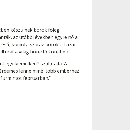
égben készülnek borok főleg
nták, az utóbbi években egyre nő a
lésű, komoly, száraz borok a hazai
túrát a világ borértő köreiben.
t egy kiemelkedő szőlőfajta. A
et érdemes lenne minél több emberhez
k furmintot februárban.”