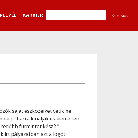
ÍRLEVÉL
KARRIER
zók saját eszközeiket vetik be
rmek pohárra kínálják és kiemelten
elkedőbb furmintot készítő
kiírt pályázatban azt a logót