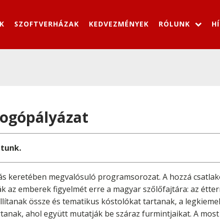
K
SZOFTVERHÁZAK
KEDVEZMÉNYEK
RÓLUNK
H
logópályázat
atunk.
gás keretében megvalósuló programsorozat. A hozzá csatlako
ák az emberek figyelmét erre a magyar szőlőfajtára: az étte
llítanak össze és tematikus kóstolókat tartanak, a legkiem
tanak, ahol együtt mutatják be száraz furmintjaikat. A most 