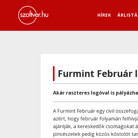
HÍREK
ÁRLISTÁ
Furmint Február 
Akár raszteres logóval is pályázh
A Furmint Február egy civil összefo
azért, hogy február folyamán felhívj
ajánlják, a kereskedők csomagokat á
pincészetek pedig közös kóstolót tar