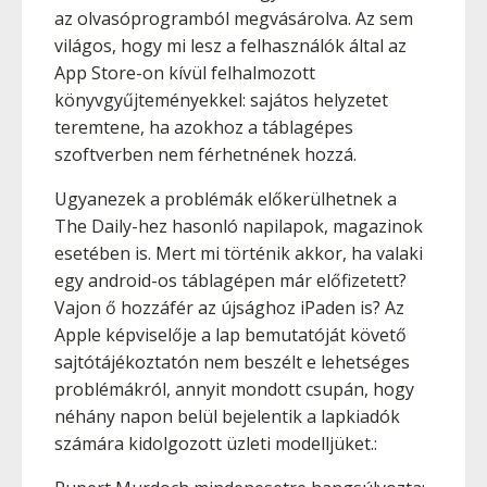
az olvasóprogramból megvásárolva. Az sem
világos, hogy mi lesz a felhasználók által az
App Store-on kívül felhalmozott
könyvgyűjteményekkel: sajátos helyzetet
teremtene, ha azokhoz a táblagépes
szoftverben nem férhetnének hozzá.
Ugyanezek a problémák előkerülhetnek a
The Daily-hez hasonló napilapok, magazinok
esetében is. Mert mi történik akkor, ha valaki
egy android-os táblagépen már előfizetett?
Vajon ő hozzáfér az újsághoz iPaden is? Az
Apple képviselője a lap bemutatóját követő
sajtótájékoztatón nem beszélt e lehetséges
problémákról, annyit mondott csupán, hogy
néhány napon belül bejelentik a lapkiadók
számára kidolgozott üzleti modelljüket.: