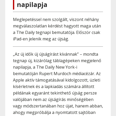
napilapja
Meglepetéssel nem szolgált, viszont néhány
megválaszolatlan kérdést hagyott maga után
a The Daily tegnapi bemutatója. Először csak
iPad-en jelenik meg az újság.
„Az új idők új újságírást kívánnak” – mondta
tegnap új, kizárólag táblagépeken megjelenő
napilapja, a The Daily New York-i
bemutatóján Rupert Murdoch médiacézár. Az
Apple aktív támogatásával kidolgozott, üzleti
kísérletnek és a lapkiadás számára állított
példának egyaránt tekinthető újság persze
valójában nem az újságírás minőségében
vagy módszertanában hoz újat, hanem abban,
ahogy megpróbálja a nyomtatott sajtóban