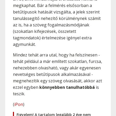
megkaphat. Bár a felmérés elsősorban a
betűtípusok hatását vizsgálta, a jelek szerint
tanulássegítő nehezítő körülménynek számít
az is, ha a szöveg fogalmazásmódjának
(szokatlan kifejezések, összetett
tagmondatok) értelmezése igényel extra
agymunkát.
Mindez tehát arra utal, hogy ha felszínesen -
tehát például a már említett szokatlan, furcsa,
nehezebben olvasható, vagy akár egyenesen
nevetséges betűtípusok alkalmazásával -
megnehezítik egy szöveg olvasását, akkor azt
ezzel egyben
könnyebben tanulhatóbbá
is
teszik.
(
iPon
)
Figyelem! A tartalom legalább 2 éve nem