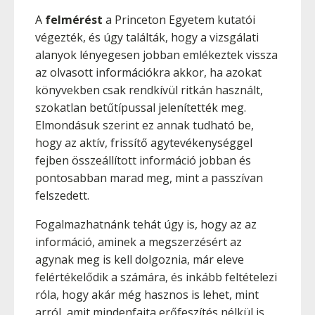
A
felmérést
a Princeton Egyetem kutatói
végezték, és úgy találták, hogy a vizsgálati
alanyok lényegesen jobban emlékeztek vissza
az olvasott információkra akkor, ha azokat
könyvekben csak rendkívül ritkán használt,
szokatlan betűtípussal jelenítették meg.
Elmondásuk szerint ez annak tudható be,
hogy az aktív, frissítő agytevékenységgel
fejben összeállított információ jobban és
pontosabban marad meg, mint a passzívan
felszedett.
Fogalmazhatnánk tehát úgy is, hogy az az
információ, aminek a megszerzésért az
agynak meg is kell dolgoznia, már eleve
felértékelődik a számára, és inkább feltételezi
róla, hogy akár még hasznos is lehet, mint
arról, amit mindenfajta erőfeszítés nélkül is