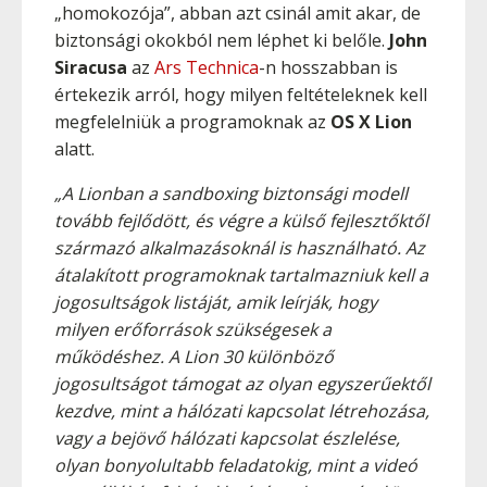
„homokozója”, abban azt csinál amit akar, de
biztonsági okokból nem léphet ki belőle.
John
Siracusa
az
Ars Technica
-n hosszabban is
értekezik arról, hogy milyen feltételeknek kell
megfelelniük a programoknak az
OS X Lion
alatt.
„A Lionban a sandboxing biztonsági modell
tovább fejlődött, és végre a külső fejlesztőktől
származó alkalmazásoknál is használható. Az
átalakított programoknak tartalmazniuk kell a
jogosultságok listáját, amik leírják, hogy
milyen erőforrások szükségesek a
működéshez. A Lion 30 különböző
jogosultságot támogat az olyan egyszerűektől
kezdve, mint a hálózati kapcsolat létrehozása,
vagy a bejövő hálózati kapcsolat észlelése,
olyan bonyolultabb feladatokig, mint a videó