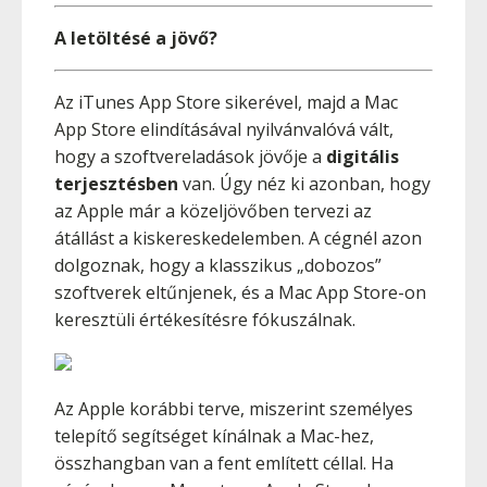
A letöltésé a jövő?
Az iTunes App Store sikerével, majd a Mac
App Store elindításával nyilvánvalóvá vált,
hogy a szoftvereladások jövője a
digitális
terjesztésben
van. Úgy néz ki azonban, hogy
az Apple már a közeljövőben tervezi az
átállást a kiskereskedelemben. A cégnél azon
dolgoznak, hogy a klasszikus „dobozos”
szoftverek eltűnjenek, és a Mac App Store-on
keresztüli értékesítésre fókuszálnak.
Az Apple korábbi terve, miszerint személyes
telepítő segítséget kínálnak a Mac-hez,
összhangban van a fent említett céllal. Ha