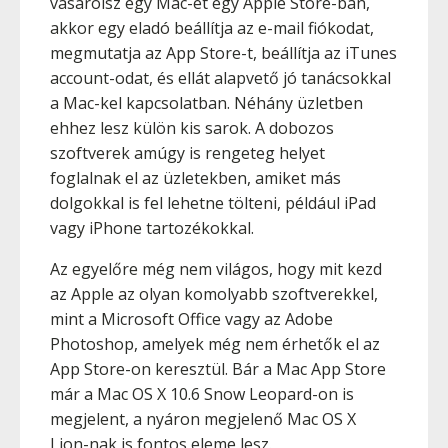
vásárolsz egy Mac-et egy Apple Store-ban,
akkor egy eladó beállítja az e-mail fiókodat,
megmutatja az App Store-t, beállítja az iTunes
account-odat, és ellát alapvető jó tanácsokkal
a Mac-kel kapcsolatban. Néhány üzletben
ehhez lesz külön kis sarok. A dobozos
szoftverek amúgy is rengeteg helyet
foglalnak el az üzletekben, amiket más
dolgokkal is fel lehetne tölteni, például iPad
vagy iPhone tartozékokkal.
Az egyelőre még nem világos, hogy mit kezd
az Apple az olyan komolyabb szoftverekkel,
mint a Microsoft Office vagy az Adobe
Photoshop, amelyek még nem érhetők el az
App Store-on keresztül. Bár a Mac App Store
már a Mac OS X 10.6 Snow Leopard-on is
megjelent, a nyáron megjelenő Mac OS X
Lion-nak is fontos eleme lesz.