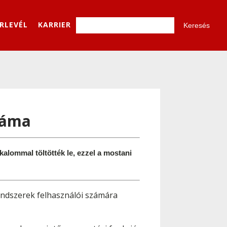
ÍRLEVÉL
KARRIER
száma
alommal töltötték le, ezzel a mostani 
endszerek felhasználói számára