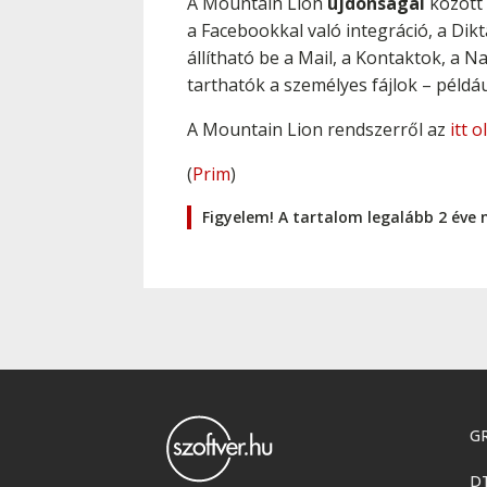
A Mountain Lion
újdonságai
között 
a Facebookkal való integráció, a Dik
állítható be a Mail, a Kontaktok, a 
tarthatók a személyes fájlok – péld
A Mountain Lion rendszerről az
itt 
(
Prim
)
Figyelem! A tartalom legalább 2 éve 
GR
D