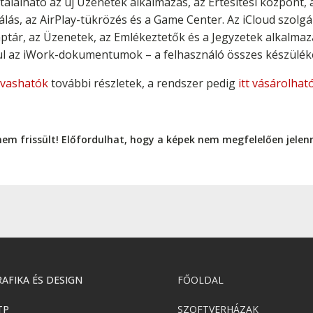
található az új Üzenetek alkalmazás, az Értesítési központ,
tálás, az AirPlay-tükrözés és a Game Center. Az iCloud szolg
Naptár, az Üzenetek, az Emlékeztetők és a Jegyzetek alkalma
ául az iWork-dokumentumok – a felhasználó összes készülék
olvashatók
további részletek, a rendszer pedig
itt vásárolha
nem frissült! Előfordulhat, hogy a képek nem megfelelően jele
AFIKA ÉS DESIGN
FŐOLDAL
TP
SZOFTVERHÁZAK