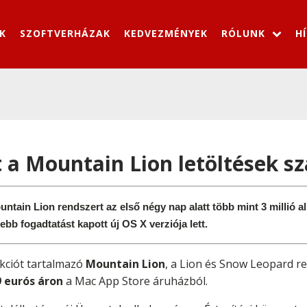
K
SZOFTVERHÁZAK
KEDVEZMÉNYEK
RÓLUNK
H
ót a Mountain Lion letöltések 
tain Lion rendszert az első négy nap alatt több mint 3 millió alk
bb fogadtatást kapott új OS X verziója lett.
nkciót tartalmazó
Mountain Lion
, a Lion és Snow Leopard r
9 eurós áron
a Mac App Store áruházból.