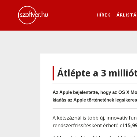
HÍREK
ÁRLISTÁ
Átlépte a 3 milli
Az Apple bejelentette, hogy az OS X Moun
kiadás az Apple történetének legsikerese
A kétszáznál is több új, innovatív fu
rendszerfrissítésként érhető el
15,9