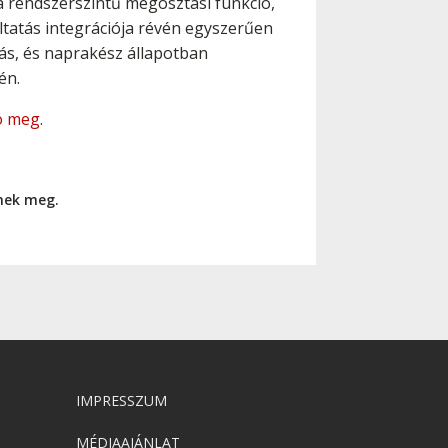
 a rendszerszintű megosztási funkció,
áltatás integrációja révén egyszerűen
zás, és naprakész állapotban
én.
tó meg
.
nnek meg.
IMPRESSZUM
MÉDIAAJÁNLAT