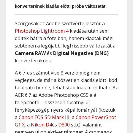
konverterének kiadás előtti próba változatát.
Szorgosak az Adobe szoftverfejlesztői: a
Photoshop Lightroom 4
kiadása után sem
dőltek hátra a fotelban, hanem kiadták még
sebtében a legújabb, legfrissebb változatát a
Camera RAW
és
Digital Negative (DNG)
konverterüknek.
A 6.7-es számot viselő verzió még nem
végleges, de már a közvetlen kiadás előtti kód
található benne, tehát stabilnak mondható. Az
ACR 6.7 az Adobe Photoshop CS5 alá
telepíthető – összesen tucatnyi új
fényképezőgép nyers képállományát (köztük
a
Canon EOS 5D Mark III
, a
Canon PowerShot
G1 X
, a
Nikon D4
és
D800
stb.), valamint
negyven új objektívet támogat. A csomagok