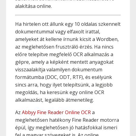
alakítása online.
Ha hirtelen ott állunk egy 10 oldalas szkennelt
dokumentummal vagy elfaxolt irattal,
amelyeket át kellene írnunk kicsit a Wordben,
az meglehetősen frusztráló érzés. Ha nincs
előre telepítve megfelelő OCR alkalmazás a
gépre, amely a képként mentett anyagokat
visszaalakítja valamilyen dokumentum
formátumba (DOC, ODT, RTF), és esélyünk
sincs arra, hogy ilyet telepítsünk, a legjobb
megoldás, ha keresünk egy online OCR
alkalmazást, legalább átmenetileg.
Az
Abbyy Fine Reader Online OCR
a
meglehetősen hatékony Fine Reader motorra
épül, így meglehetősen jó hatásfokkal ismeri
fel a magyar szövegeket is. Az online