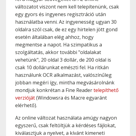
változatot viszont nem kell telepítenünk, csak
egy gyors és ingyenes regisztráció után
használatba venni. Az ingyenesség ugyan 30
oldalra szól csak, de ez egy hirtelen jött gond
esetén általában elég ahhoz, hogy
megmentse a napot. Ha szimpatikus a
szolgáltatás, akkor további "oldalakat
vehetünk", 20 oldal 3 dollár, de 200 oldal is
csak 10 dollárunkat emészti fel. Ha ritkán
használunk OCR alkalmazást, valószínűleg
jobban megéri így, mintha megvásárolnánk
mondjuk konkrétan a Fine Reader
telepíthető
verzióját
(Windowsra és Macre egyaránt
elérhető).
Az online változat használata amúgy nagyon
egyszerű, csak feltöltjük a kérdéses fájlokat,
kiválasztjuk a nyelvet, a kívánt kimeneti