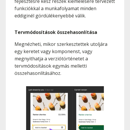
fejlesztésre kész részek kiemelésére tervezett
funkciókkal a munkafolyamat minden
eddiginél gördülékenyebbé válik.
Tervmódosítások összehasonlítása
Megnézheti, mikor szerkesztettek utoljára
egy keretet vagy komponenst, vagy
megnyithatja a verziótörténetet a
tervmódosítások egymás melletti
összehasonlításához.