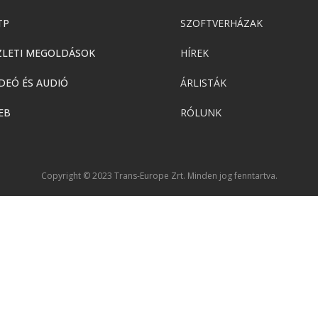
TP
SZOFTVERHÁZAK
ZLETI MEGOLDÁSOK
HÍREK
DEÓ ÉS AUDIÓ
ÁRLISTÁK
EB
RÓLUNK
Copyright © 2023 Trans-Europe Zrt. Minden jog fenntartva.