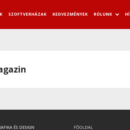
K
SZOFTVERHÁZAK
KEDVEZMÉNYEK
RÓLUNK
H
agazin
AFIKA ÉS DESIGN
FŐOLDAL