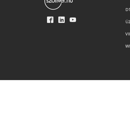
D
Ü
VI
W