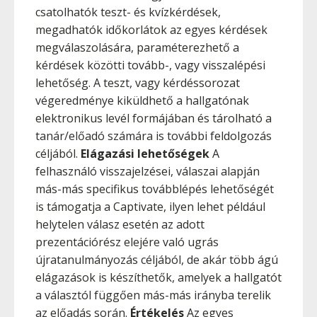
csatolhatók teszt- és kvízkérdések,
megadhatók időkorlátok az egyes kérdések
megválaszolására, paraméterezhető a
kérdések közötti tovább-, vagy visszalépési
lehetőség. A teszt, vagy kérdéssorozat
végeredménye kiküldhető a hallgatónak
elektronikus levél formájában és tárolható a
tanár/előadó számára is további feldolgozás
céljából.
Elágazási lehetőségek
A
felhasználó visszajelzései, válaszai alapján
más-más specifikus továbblépés lehetőségét
is támogatja a Captivate, ilyen lehet például
helytelen válasz esetén az adott
prezentációrész elejére való ugrás
újratanulmányozás céljából, de akár több ágú
elágazások is készíthetők, amelyek a hallgatót
a választól függően más-más irányba terelik
az előadás során.
Értékelés
Az egyes