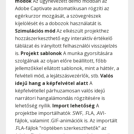
módok
Az úgynevezett demó módban az
Adobe Captivate automatikusan rögzíti az
egérkurzor mozgását, a szövegrészek
kijelölését és a dobozok használatát is.
Szimulációs mód
Az elkészült projekthez
hozzászerkeszthető egy interaktív értékelő
táblázat és irányított felhasználói visszajelzés
is.
Projekt sablonok
A munka gyorsítására
szolgálnak az olyan előre beállított, főbb
jellemzőkkel ellátott sablonok, mint a háttér, a
felvételi mód, a lejátszásvezérlők, stb.
Valós
idejű hang a képfelvétel alatt
A
képfelvétellel párhuzamosan valós idejű
narrátori hangalámondás rögzítésére is
lehetőség nyílik.
Import lehetőség
A
projektbe importálhatók .SWF, .FLA, .AVI-
fájlok, valamint .GIF-animációk is. Az importált
.FLA-fájlok "röptében szerkeszthetők" az