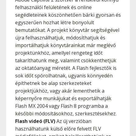
felhasználói felületének és online
segédleteinek köszönhetően bárki gyorsan és
egyszerűen hozhat létre bonyolult
bemutatókat. A projekt könyvtár segítségével
újra felhasználhatjuk, módosíthatjuk és
importálhatjuk könyvtárainkat már meglévő
projektünkhöz, amellyel rengeteg időt
takaríthatunk meg, valamint csökkenthetjük
az oktatóanyag méretét. A Flash fejlesztők is
sok időt spórolhatnak, ugyanis könnyedén
építhetnek be alap szerkezeteket
projektjükhöz, vagy akár lementhetik a
képernyőre munkájukat és exportálhatják
Flash MX 2004 vagy Flash 8 programba a
későbbi módosításokhoz, szerkesztésekhez.
Flash videó (FLV)
Az új verzióban
használhatunk külső előre felvett FLV