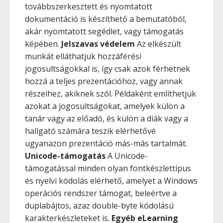
továbbszerkesztett és nyomtatott
dokumentáció is készíthető a bemutatóból,
akár nyomtatott segédlet, vagy támogatás
képében.
Jelszavas védelem
Az elkészült
munkát elláthatjuk hozzáférési
jogosultságokkal is, így csak azok férhetnek
hozzá a teljes prezentációhoz, vagy annak
részeihez, akiknek szól. Példaként említhetjük
azokat a jogosultságokat, amelyek külön a
tanár vagy az előadó, és külön a diák vagy a
hallgató számára teszik elérhetővé
ugyanazon prezentáció más-más tartalmát.
Unicode-támogatás
A Unicode-
támogatással minden olyan fontkészlettípus
és nyelvi kódolás elérhető, amelyet a Windows
operációs rendszer támogat, beleértve a
duplabájtos, azaz double-byte kódolású
karakterkészleteket is.
Egyéb eLearning