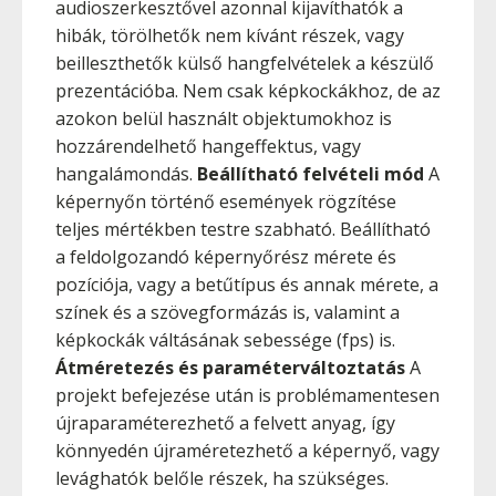
audioszerkesztővel azonnal kijavíthatók a
hibák, törölhetők nem kívánt részek, vagy
beilleszthetők külső hangfelvételek a készülő
prezentációba. Nem csak képkockákhoz, de az
azokon belül használt objektumokhoz is
hozzárendelhető hangeffektus, vagy
hangalámondás.
Beállítható felvételi mód
A
képernyőn történő események rögzítése
teljes mértékben testre szabható. Beállítható
a feldolgozandó képernyőrész mérete és
pozíciója, vagy a betűtípus és annak mérete, a
színek és a szövegformázás is, valamint a
képkockák váltásának sebessége (fps) is.
Átméretezés és paraméterváltoztatás
A
projekt befejezése után is problémamentesen
újraparaméterezhető a felvett anyag, így
könnyedén újraméretezhető a képernyő, vagy
levághatók belőle részek, ha szükséges.