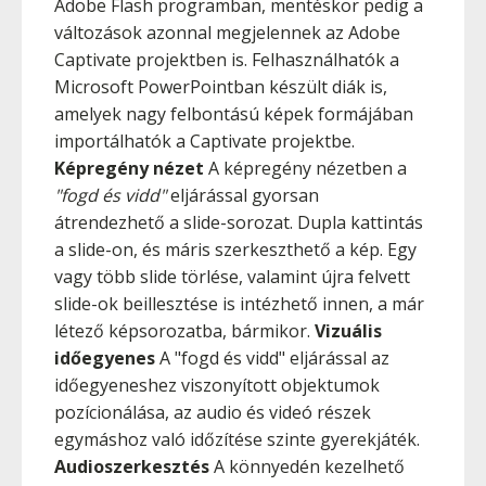
Adobe Flash programban, mentéskor pedig a
változások azonnal megjelennek az Adobe
Captivate projektben is. Felhasználhatók a
Microsoft PowerPointban készült diák is,
amelyek nagy felbontású képek formájában
importálhatók a Captivate projektbe.
Képregény nézet
A képregény nézetben a
"fogd és vidd"
eljárással gyorsan
átrendezhető a slide-sorozat. Dupla kattintás
a slide-on, és máris szerkeszthető a kép. Egy
vagy több slide törlése, valamint újra felvett
slide-ok beillesztése is intézhető innen, a már
létező képsorozatba, bármikor.
Vizuális
időegyenes
A "fogd és vidd" eljárással az
időegyeneshez viszonyított objektumok
pozícionálása, az audio és videó részek
egymáshoz való időzítése szinte gyerekjáték.
Audioszerkesztés
A könnyedén kezelhető