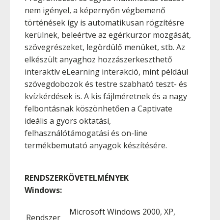
nem igényel, a képernyőn végbemenő
történések így is automatikusan rögzítésre
kerülnek, beleértve az egérkurzor mozgását,
szövegrészeket, legördülő menüket, stb. Az
elkészült anyaghoz hozzászerkeszthető
interaktív eLearning interakció, mint például
szövegdobozok és testre szabható teszt- és
kvízkérdések is. A kis fájlméretnek és a nagy
felbontásnak köszönhetően a Captivate
ideális a gyors oktatási,
felhasználótámogatási és on-line
termékbemutató anyagok készítésére.
RENDSZERKÖVETELMÉNYEK
Windows:
Microsoft Windows 2000, XP,
Rendszer