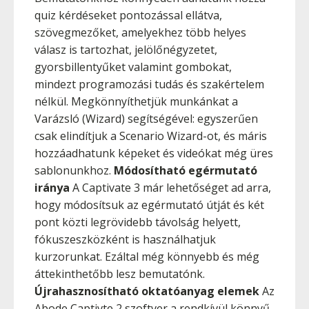
quiz kérdéseket pontozással ellátva,
szövegmezőket, amelyekhez több helyes
válasz is tartozhat, jelölőnégyzetet,
gyorsbillentyűket valamint gombokat,
mindezt programozási tudás és szakértelem
nélkül. Megkönnyíthetjük munkánkat a
Varázsló (Wizard) segítségével: egyszerűen
csak elindítjuk a Scenario Wizard-ot, és máris
hozzáadhatunk képeket és videókat még üres
sablonunkhoz.
Módosítható egérmutató
iránya
A Captivate 3 már lehetőséget ad arra,
hogy módosítsuk az egérmutató útját és két
pont közti legrövidebb távolság helyett,
fókuszeszközként is használhatjuk
kurzorunkat. Ezáltal még könnyebb és még
áttekinthetőbb lesz bemutatónk.
Újrahasznosítható oktatóanyag elemek
Az
Abode Captivte 2 szoftver a rendkívül könnyű