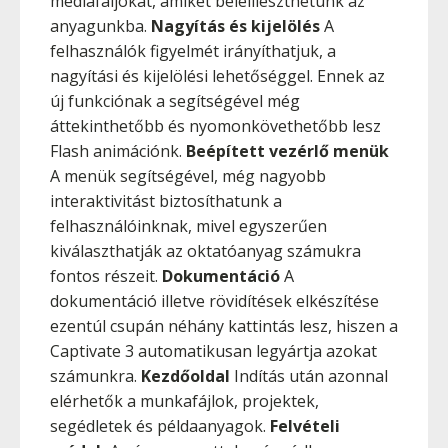
médiafáljokat, amiket beleilleszthetünk az
anyagunkba.
Nagyítás és kijelölés
A
felhasználók figyelmét irányíthatjuk, a
nagyítási és kijelölési lehetőséggel. Ennek az
új funkciónak a segítségével még
áttekinthetőbb és nyomonkövethetőbb lesz
Flash animációnk.
Beépített vezérlő menük
A menük segítségével, még nagyobb
interaktivitást biztosíthatunk a
felhasználóinknak, mivel egyszerűen
kiválaszthatják az oktatóanyag számukra
fontos részeit.
Dokumentáció
A
dokumentáció illetve rövidítések elkészítése
ezentúl csupán néhány kattintás lesz, hiszen a
Captivate 3 automatikusan legyártja azokat
számunkra.
Kezdőoldal
Indítás után azonnal
elérhetők a munkafájlok, projektek,
segédletek és példaanyagok.
Felvételi