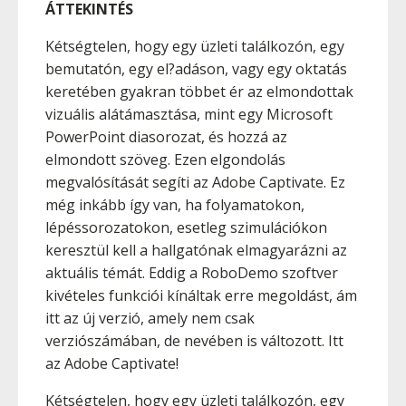
ÁTTEKINTÉS
Kétségtelen, hogy egy üzleti találkozón, egy
bemutatón, egy el?adáson, vagy egy oktatás
keretében gyakran többet ér az elmondottak
vizuális alátámasztása, mint egy Microsoft
PowerPoint diasorozat, és hozzá az
elmondott szöveg. Ezen elgondolás
megvalósítását segíti az Adobe Captivate. Ez
még inkább így van, ha folyamatokon,
lépéssorozatokon, esetleg szimulációkon
keresztül kell a hallgatónak elmagyarázni az
aktuális témát. Eddig a RoboDemo szoftver
kivételes funkciói kínáltak erre megoldást, ám
itt az új verzió, amely nem csak
verziószámában, de nevében is változott. Itt
az Adobe Captivate!
Kétségtelen, hogy egy üzleti találkozón, egy