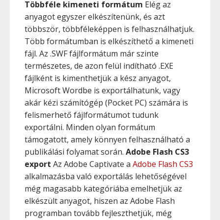
Többféle kimeneti formátum
Elég az
anyagot egyszer elkészítenünk, és azt
többször, többféleképpen is felhasználhatjuk.
Több formátumban is elkészíthető a kimeneti
fájl. Az .SWF fájlformátum már szinte
természetes, de azon felül indítható .EXE
fájlként is kimenthetjük a kész anyagot,
Microsoft Wordbe is exportálhatunk, vagy
akár kézi számítógép (Pocket PC) számára is
felismerhető fájlformátumot tudunk
exportálni. Minden olyan formátum
támogatott, amely könnyen felhasználható a
publikálási folyamat során.
Adobe Flash CS3
export
Az Adobe Captivate a
Adobe Flash CS3
alkalmazásba való exportálás lehetőségével
még magasabb kategóriába emelhetjük az
elkészült anyagot, hiszen az Adobe Flash
programban tovább fejleszthetjük, még