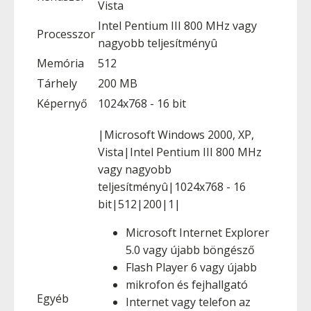
Vista
Intel Pentium III 800 MHz vagy
Processzor
nagyobb teljesítményû
Memória
512
Tárhely
200 MB
Képernyő
1024x768 - 16 bit
|Microsoft Windows 2000, XP,
Vista|Intel Pentium III 800 MHz
vagy nagyobb
teljesítményû|1024x768 - 16
bit|512|200|1|
Microsoft Internet Explorer
5.0 vagy újabb böngésző
Flash Player 6 vagy újabb
mikrofon és fejhallgató
Egyéb
Internet vagy telefon az