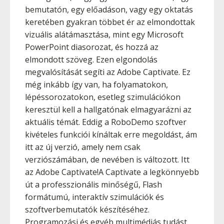
bemutatón, egy előadáson, vagy egy oktatás
keretében gyakran többet ér az elmondottak
vizuális alátámasztása, mint egy Microsoft
PowerPoint diasorozat, és hozzá az
elmondott szöveg. Ezen elgondolás
megvalósítását segíti az Adobe Captivate. Ez
még inkább így van, ha folyamatokon,
lépéssorozatokon, esetleg szimulációkon
keresztül kell a hallgatónak elmagyarázni az
aktuális témát. Eddig a RoboDemo szoftver
kivételes funkciói kínáltak erre megoldást, ám
itt az új verzió, amely nem csak
verziószámában, de nevében is változott. Itt
az Adobe Captivate!A Captivate a legkönnyebb
út a professzionális minőségű, Flash
formátumú, interaktív szimulációk és
szoftverbemutatók készítéséhez.
Programozási és egyéb multimédiás tudást