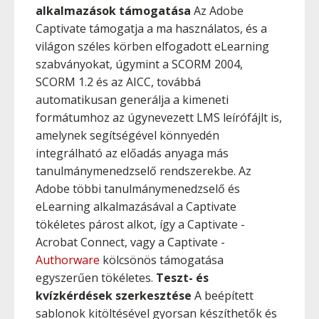
alkalmazások támogatása
Az Adobe
Captivate támogatja a ma használatos, és a
világon széles körben elfogadott eLearning
szabványokat, úgymint a SCORM 2004,
SCORM 1.2 és az AICC, továbbá
automatikusan generálja a kimeneti
formátumhoz az úgynevezett LMS leírófájlt is,
amelynek segítségével könnyedén
integrálható az előadás anyaga más
tanulmánymenedzselő rendszerekbe. Az
Adobe többi tanulmánymenedzselő és
eLearning alkalmazásával a Captivate
tökéletes párost alkot, így a Captivate -
Acrobat Connect, vagy a Captivate -
Authorware
kölcsönös támogatása
egyszerűen tökéletes.
Teszt- és
kvízkérdések szerkesztése
A beépített
sablonok kitöltésével gyorsan készíthetők és