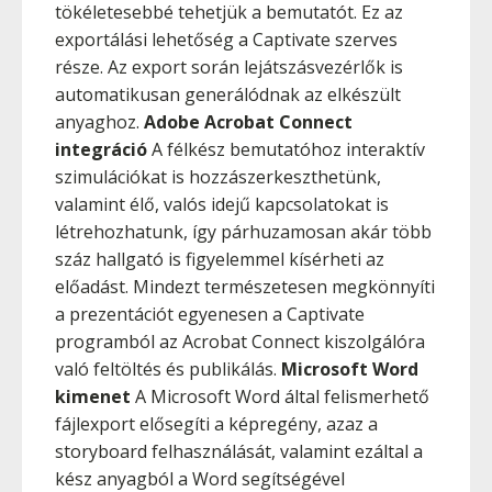
tökéletesebbé tehetjük a bemutatót. Ez az
exportálási lehetőség a Captivate szerves
része. Az export során lejátszásvezérlők is
automatikusan generálódnak az elkészült
anyaghoz.
Adobe Acrobat Connect
integráció
A félkész bemutatóhoz interaktív
szimulációkat is hozzászerkeszthetünk,
valamint élő, valós idejű kapcsolatokat is
létrehozhatunk, így párhuzamosan akár több
száz hallgató is figyelemmel kísérheti az
előadást. Mindezt természetesen megkönnyíti
a prezentációt egyenesen a Captivate
programból az Acrobat Connect kiszolgálóra
való feltöltés és publikálás.
Microsoft Word
kimenet
A Microsoft Word által felismerhető
fájlexport elősegíti a képregény, azaz a
storyboard felhasználását, valamint ezáltal a
kész anyagból a Word segítségével