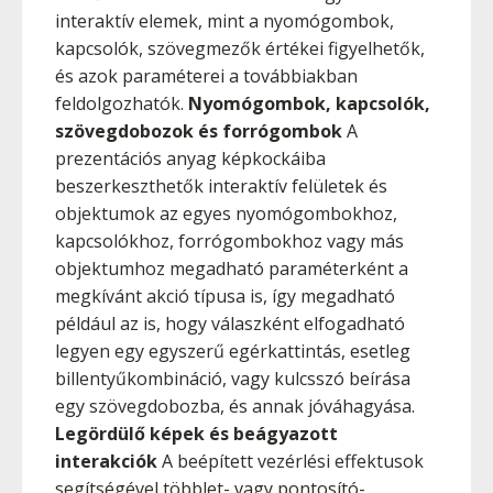
interaktív elemek, mint a nyomógombok,
kapcsolók, szövegmezők értékei figyelhetők,
és azok paraméterei a továbbiakban
feldolgozhatók.
Nyomógombok, kapcsolók,
szövegdobozok és forrógombok
A
prezentációs anyag képkockáiba
beszerkeszthetők interaktív felületek és
objektumok az egyes nyomógombokhoz,
kapcsolókhoz, forrógombokhoz vagy más
objektumhoz megadható paraméterként a
megkívánt akció típusa is, így megadható
például az is, hogy válaszként elfogadható
legyen egy egyszerű egérkattintás, esetleg
billentyűkombináció, vagy kulcsszó beírása
egy szövegdobozba, és annak jóváhagyása.
Legördülő képek és beágyazott
interakciók
A beépített vezérlési effektusok
segítségével többlet- vagy pontosító-