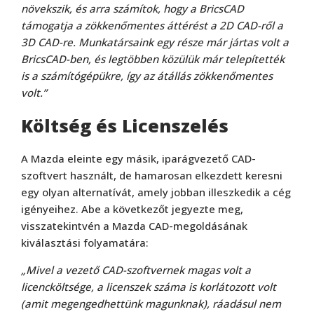
növekszik, és arra számítok, hogy a BricsCAD
támogatja a zökkenőmentes áttérést a 2D CAD-ről a
3D CAD-re. Munkatársaink egy része már jártas volt a
BricsCAD-ben, és legtöbben közülük már telepítették
is a számítógépükre, így az átállás zökkenőmentes
volt.”
Költség és Licenszelés
A Mazda eleinte egy másik, iparágvezető CAD-
szoftvert használt, de hamarosan elkezdett keresni
egy olyan alternatívát, amely jobban illeszkedik a cég
igényeihez. Abe a következőt jegyezte meg,
visszatekintvén a Mazda CAD-megoldásának
kiválasztási folyamatára:
„Mivel a vezető CAD-szoftvernek magas volt a
licencköltsége, a licenszek száma is korlátozott volt
(amit megengedhettünk magunknak), ráadásul nem