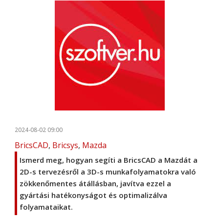
2024-08-02 09:00
BricsCAD
,
Bricsys
,
Mazda
Ismerd meg, hogyan segíti a BricsCAD a Mazdát a
2D-s tervezésről a 3D-s munkafolyamatokra való
zökkenőmentes átállásban, javítva ezzel a
gyártási hatékonyságot és optimalizálva
folyamataikat.