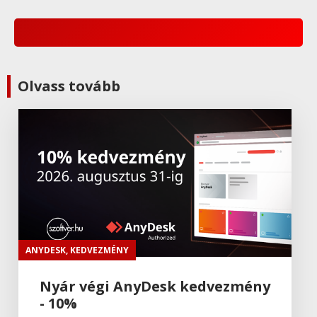
BricsCAD
,
Bricsys
BricsCAD Ultimate
BricsCAD
,
Bricsys
Olvass tovább
BricsCAD Mechanical
BricsCAD
,
Bricsys
BricsCAD BIM
BricsCAD
,
Bricsys
BricsCAD Lite
ANYDESK
,
KEDVEZMÉNY
Nyár végi AnyDesk kedvezmény
- 10%
BricsCAD
,
Bricsys