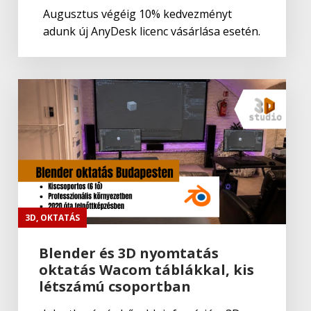
BricsCAD Pro
Augusztus végéig 10% kedvezményt
adunk új AnyDesk licenc vásárlása esetén.
3D
,
OKTATÁS
Blender és 3D nyomtatás
oktatás Wacom táblákkal, kis
létszámú csoportban