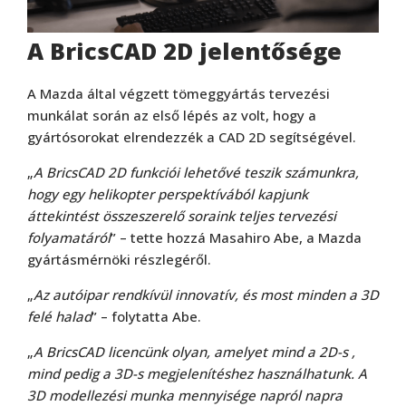
A BricsCAD 2D jelentősége
A Mazda által végzett tömeggyártás tervezési
munkálat során az első lépés az volt, hogy a
gyártósorokat elrendezzék a CAD 2D segítségével.
„
A BricsCAD 2D funkciói lehetővé teszik számunkra,
hogy egy helikopter perspektívából kapjunk
áttekintést összeszerelő soraink teljes tervezési
folyamatáról
” – tette hozzá Masahiro Abe, a Mazda
gyártásmérnöki részlegéről.
„
Az autóipar rendkívül innovatív, és most minden a 3D
felé halad
” – folytatta Abe.
„
A BricsCAD licencünk olyan, amelyet mind a 2D-s ,
mind pedig a 3D-s megjelenítéshez használhatunk. A
3D modellezési munka mennyisége napról napra