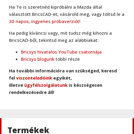
Ha Te is szeretnéd kipróbálni a Mazda által
választott BricsCAD-et, vásárold meg, vagy töltsd le a
30 napos, ingyenes próbaverziót
!
Ha pedig kíváncsi vagy, mit tudsz még kihozni a
BricsCAD-ből, tekintsd meg az alábbiakat:
BricsCAD
,
Bricsys
Bricsys hivatalos YouTube csatornája
BricsCAD Lite
Bricsys blogunk
többi része
Ha további információra van szükséged, keresd
fel
viszonteladóink
egyikét,
BricsCAD
,
Bricsys
illetve
ügyfélszolgálatunk
is készségesen
BricsCAD Pro
rendelkezésedre áll!
BricsCAD
,
Bricsys
BricsCAD Ultimate
Termékek