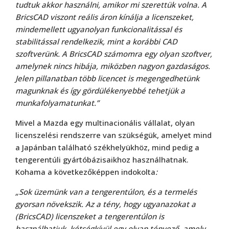
tudtuk akkor használni, amikor mi szerettük volna.
A
BricsCAD viszont reális áron kínálja a licenszeket,
mindemellett ugyanolyan funkcionalitással és
stabilitással rendelkezik, mint a korábbi CAD
szoftverünk. A BricsCAD számomra egy olyan szoftver,
amelynek nincs hibája, miközben nagyon gazdaságos.
Jelen pillanatban több licencet is megengedhetünk
magunknak és így gördülékenyebbé tehetjük a
munkafolyamatunkat.”
Mivel a Mazda egy multinacionális vállalat, olyan
licenszelési rendszerre van szükségük, amelyet mind
a Japánban található székhelyükhöz, mind pedig a
tengerentúli gyártóbázisaikhoz használhatnak.
Kohama a következőképpen indokolta
:
„Sok üzemünk van a tengerentúlon, és a termelés
gyorsan növekszik.
Az a tény, hogy ugyanazokat a
(BricsCAD) licenszeket a tengerentúlon is
használhatjuk, kétségkívül egy olyan tényező, amely