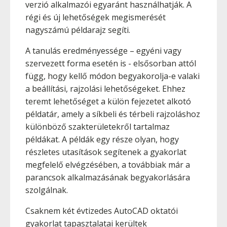
verzió alkalmazói egyaránt használhatják. A
régi és új lehetőségek megismerését
nagyszámú példarajz segíti.
A tanulás eredményessége – egyéni vagy
szervezett forma esetén is - elsősorban attól
függ, hogy kellő módon begyakorolja-e valaki
a beállítási, rajzolási lehetőségeket. Ehhez
teremt lehetőséget a külön fejezetet alkotó
példatár, amely a síkbeli és térbeli rajzoláshoz
különböző szakterületekről tartalmaz
példákat. A példák egy része olyan, hogy
részletes utasítások segítenek a gyakorlat
megfelelő elvégzésében, a továbbiak már a
parancsok alkalmazásának begyakorlására
szolgálnak.
Csaknem két évtizedes AutoCAD oktatói
gyakorlat tapasztalatai kerültek