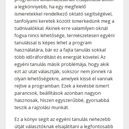
a legkönnyebb, ha egy megfelelő
ismeretekkel rendelkező oktató segítségével,
tanfolyami keretek között ismerkedünk meg a
tudnivalókkal. Akinek erre valamilyen oknál
fogva nincs lehetősége, természetesen egyéni
tanulással is képes lehet a program
használatára, bár ez a fajta tanulás sokkal
több időráfordítást és energiát követel. Az
egyéni tanulás másik problémája, hogy akik
ezt az utat választják, sokszor nem jönnek rá
olyan lehetőségekre, amelyek kissé el vannak
rejtve a programban. Ezek a kevésbé ismert
parancsok, beállítások azonban nagyon
hasznosak, hiszen egyszerűbbé, gyorsabbá
teszik a rajzolási munkát.
Ez a könyv segít az egyéni tanulás nehezebb
útját választóknak elsajátítani a legfontosabb