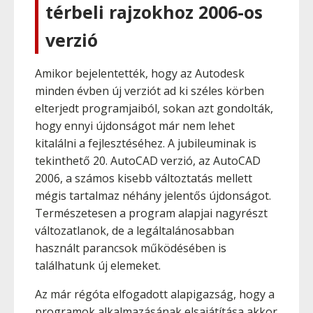
térbeli rajzokhoz 2006-os
verzió
Amikor bejelentették, hogy az Autodesk
minden évben új verziót ad ki széles körben
elterjedt programjaiból, sokan azt gondolták,
hogy ennyi újdonságot már nem lehet
kitalálni a fejlesztéséhez. A jubileuminak is
tekinthető 20. AutoCAD verzió, az AutoCAD
2006, a számos kisebb változtatás mellett
mégis tartalmaz néhány jelentős újdonságot.
Természetesen a program alapjai nagyrészt
változatlanok, de a legáltalánosabban
használt parancsok működésében is
találhatunk új elemeket.
Az már régóta elfogadott alapigazság, hogy a
programok alkalmazásának elsajátítása akkor