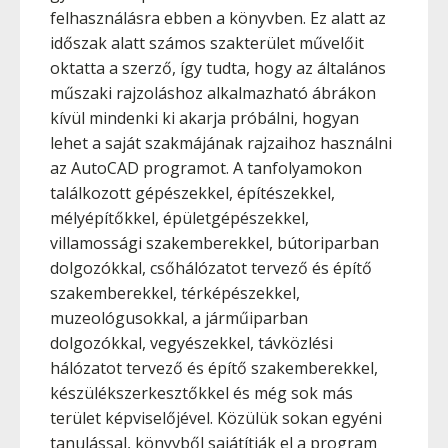
felhasználásra ebben a könyvben. Ez alatt az
időszak alatt számos szakterület művelőit
oktatta a szerző, így tudta, hogy az általános
műszaki rajzoláshoz alkalmazható ábrákon
kívül mindenki ki akarja próbálni, hogyan
lehet a saját szakmájának rajzaihoz használni
az AutoCAD programot. A tanfolyamokon
találkozott gépészekkel, építészekkel,
mélyépítőkkel, épületgépészekkel,
villamossági szakemberekkel, bútoriparban
dolgozókkal, csőhálózatot tervező és építő
szakemberekkel, térképészekkel,
muzeológusokkal, a járműiparban
dolgozókkal, vegyészekkel, távközlési
hálózatot tervező és építő szakemberekkel,
készülékszerkesztőkkel és még sok más
terület képviselőjével. Közülük sokan egyéni
tanulással, könyvből sajátítják el a program