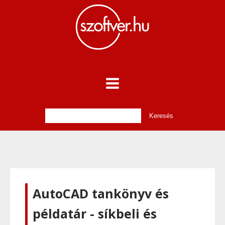
AutoCAD tankönyv és
példatár - síkbeli és