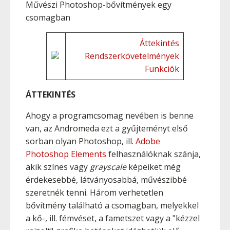
Művészi Photoshop-bővítmények egy
csomagban
Áttekintés
Rendszerkövetelmények
Funkciók
ÁTTEKINTÉS
Ahogy a programcsomag nevében is benne
van, az Andromeda ezt a gyűjteményt első
sorban olyan Photoshop, ill.
Adobe
Photoshop Elements
felhasználóknak szánja,
akik színes vagy
grayscale
képeiket még
érdekesebbé, látványosabbá, művészibbé
szeretnék tenni. Három verhetetlen
bővítmény található a csomagban, melyekkel
a kő-, ill. fémvéset, a fametszet vagy a "kézzel