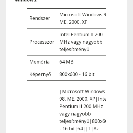
Microsoft Windows 98,
Rendszer
ME, 2000, XP
Intel Pentium II 200
Processzor
MHz vagy nagyobb
teljesítményû
Memória
64 MB
Képernyő
800x600 - 16 bit
|Microsoft Windows
98, ME, 2000, XP|Intel
Pentium II 200 MHz
vagy nagyobb
teljesítményû|800x600
- 16 bit|64||1|Az