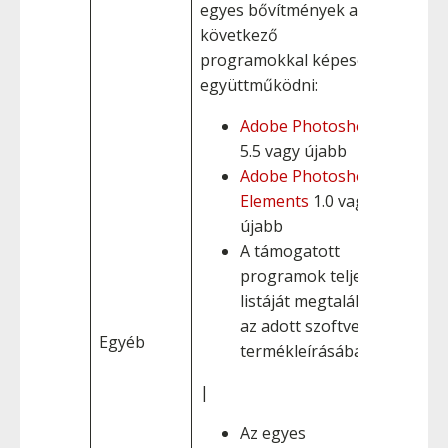
egyes bővítmények a
következő
programokkal képesek
együttműködni:
Adobe Photoshop
5.5 vagy újabb
Adobe Photoshop
Elements
1.0 vagy
újabb
A támogatott
programok teljes
listáját megtalálja
az adott szoftver
Egyéb
termékleírásában.
|
Az egyes