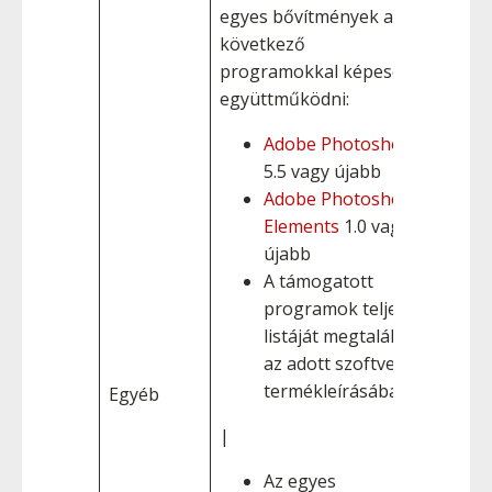
egyes bővítmények a
következő
programokkal képesek
együttműködni:
Adobe Photoshop
5.5 vagy újabb
Adobe Photoshop
Elements
1.0 vagy
újabb
A támogatott
programok teljes
listáját megtalálja
az adott szoftver
termékleírásában.
Egyéb
|
Az egyes