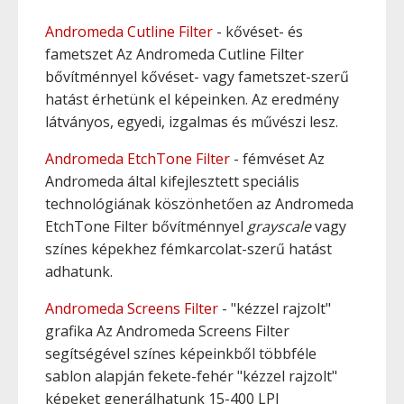
Andromeda Cutline Filter
- kővéset- és
fametszet Az Andromeda Cutline Filter
bővítménnyel kővéset- vagy fametszet-szerű
hatást érhetünk el képeinken. Az eredmény
látványos, egyedi, izgalmas és művészi lesz.
Andromeda EtchTone Filter
- fémvéset Az
Andromeda által kifejlesztett speciális
technológiának köszönhetően az Andromeda
EtchTone Filter bővítménnyel
grayscale
vagy
színes képekhez fémkarcolat-szerű hatást
adhatunk.
Andromeda Screens Filter
- "kézzel rajzolt"
grafika Az Andromeda Screens Filter
segítségével színes képeinkből többféle
sablon alapján fekete-fehér "kézzel rajzolt"
képeket generálhatunk 15-400 LPI