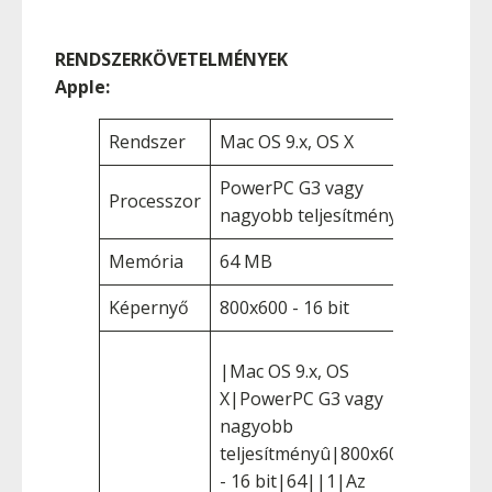
RENDSZERKÖVETELMÉNYEK
Apple:
Rendszer
Mac OS 9.x, OS X
PowerPC G3 vagy
Processzor
nagyobb teljesítményû
Memória
64 MB
Képernyő
800x600 - 16 bit
|Mac OS 9.x, OS
X|PowerPC G3 vagy
nagyobb
teljesítményû|800x600
- 16 bit|64||1|Az