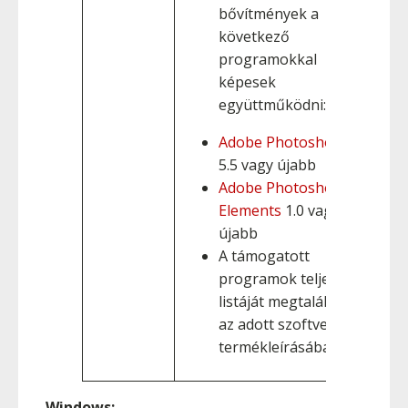
bővítmények a
következő
programokkal
képesek
együttműködni:
Adobe Photoshop
5.5 vagy újabb
Adobe Photoshop
Elements
1.0 vagy
újabb
A támogatott
programok teljes
listáját megtalálja
az adott szoftver
termékleírásában.
Windows: