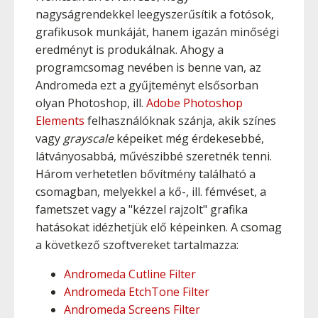
nagyságrendekkel leegyszerűsítik a fotósok,
grafikusok munkáját, hanem igazán minőségi
eredményt is produkálnak. Ahogy a
programcsomag nevében is benne van, az
Andromeda ezt a gyűjteményt elsősorban
olyan Photoshop, ill.
Adobe Photoshop
Elements
felhasználóknak szánja, akik színes
vagy
grayscale
képeiket még érdekesebbé,
látványosabbá, művészibbé szeretnék tenni.
Három verhetetlen bővítmény található a
csomagban, melyekkel a kő-, ill. fémvéset, a
fametszet vagy a "kézzel rajzolt" grafika
hatásokat idézhetjük elő képeinken. A csomag
a következő szoftvereket tartalmazza:
Andromeda Cutline Filter
Andromeda EtchTone Filter
Andromeda Screens Filter