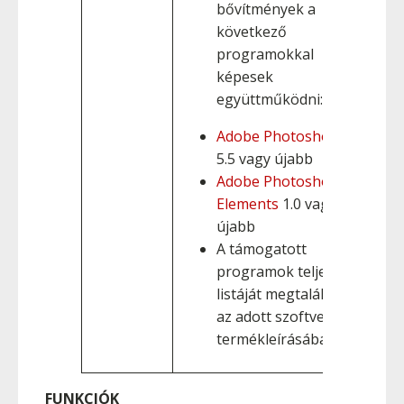
bővítmények a
következő
programokkal
képesek
együttműködni:
Adobe Photoshop
5.5 vagy újabb
Adobe Photoshop
Elements
1.0 vagy
újabb
A támogatott
programok teljes
listáját megtalálja
az adott szoftver
termékleírásában.
FUNKCIÓK