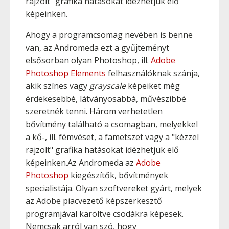
rajzolt" grafika hatásokat idézhetjük elő
képeinken.
Ahogy a programcsomag nevében is benne
van, az Andromeda ezt a gyűjteményt
elsősorban olyan Photoshop, ill.
Adobe
Photoshop Elements
felhasználóknak szánja,
akik színes vagy
grayscale
képeiket még
érdekesebbé, látványosabbá, művészibbé
szeretnék tenni. Három verhetetlen
bővítmény található a csomagban, melyekkel
a kő-, ill. fémvéset, a fametszet vagy a "kézzel
rajzolt" grafika hatásokat idézhetjük elő
képeinken.Az Andromeda az
Adobe
Photoshop
kiegészítők, bővítmények
specialistája. Olyan szoftvereket gyárt, melyek
az Adobe piacvezető képszerkesztő
programjával karöltve csodákra képesek.
Nemcsak arról van szó, hogy