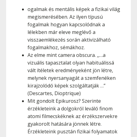
ogalmak és mentális képek a fizikai világ
megismerésében. Az ilyen típusú
fogalmak hogyan kapcsolódnak a
lélekben már eleve meglévő a
visszaemlékezés során aktivizálható
fogalmakhoz, sémákhoz.
Az elme mint camera obscura. ,,…a
vizuális tapasztalat olyan habituálissá
vált ítéletek eredményeként jön létre,
melynek nyersanyagát a szemfenéken
kirajzolódó képek szolgáltatják …”
(Descartes, Dioptrique)
Mit gondolt Epikurosz? Szerinte
érzékleteink a dolgokról leváló finom
atomi filmecskéknek az érzékszervekre
gyakorolt hatására jönnek létre.
Érzékleteink pusztán fizikai folyamatok