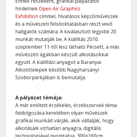
Ennek részeként, grafikai pályázatot
hirdetnek
Open Air Graphics
Exhibition
címmel, hivatásos képzőművészek
és a művészeti felsőoktatásban részt vevő
hallgatók számára. A kiválasztott legjobb 20
munkát mutatják be. A kiállítás 2010.
szeptember 11-től lesz látható Pécsett, a más
művészeti ágakban készült alkotásokkal
együtt. A kiállítási anyagot a Baranyai
Alkotótelepek később Nagyharsányi
Szoborparkjában is bemutatja.
A pályázat témája:
A már említett érzékelés, érzékszervek téma
feldolgozása keretében olyan művészek
grafikai munkáit várják, akik vállalják, hogy
alkotásaik vízhatlan anyagra, digitális
technológiával nyomtatva, 300×160cm