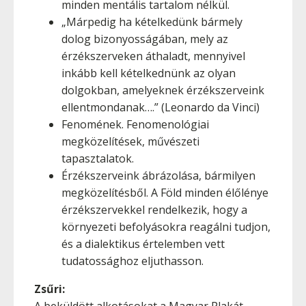
minden mentális tartalom nélkül.
„Márpedig ha kételkedünk bármely
dolog bizonyosságában, mely az
érzékszerveken áthaladt, mennyivel
inkább kell kételkednünk az olyan
dolgokban, amelyeknek érzékszerveink
ellentmondanak….” (Leonardo da Vinci)
Fenomének. Fenomenológiai
megközelítések, művészeti
tapasztalatok.
Érzékszerveink ábrázolása, bármilyen
megközelítésből. A Föld minden élőlénye
érzékszervekkel rendelkezik, hogy a
környezeti befolyásokra reagálni tudjon,
és a dialektikus értelemben vett
tudatossághoz eljuthasson.
Zsűri: