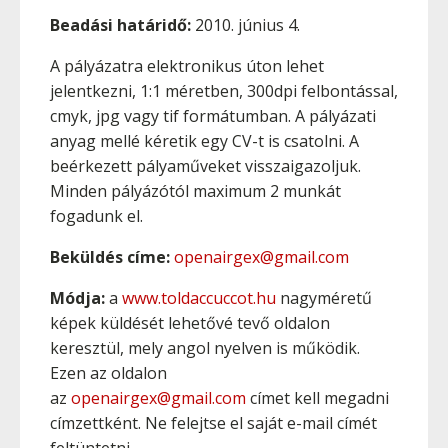
Beadási határidő:
2010. június 4.
A pályázatra elektronikus úton lehet
jelentkezni, 1:1 méretben, 300dpi felbontással,
cmyk, jpg vagy tif formátumban. A pályázati
anyag mellé kéretik egy CV-t is csatolni. A
beérkezett pályaműveket visszaigazoljuk.
Minden pályázótól maximum 2 munkát
fogadunk el.
Beküldés címe:
openairgex@gmail.com
Módja:
a
www.toldaccuccot.hu
nagyméretű
képek küldését lehetővé tevő oldalon
keresztül, mely angol nyelven is működik.
Ezen az oldalon
az
openairgex@gmail.com
címet kell megadni
címzettként. Ne felejtse el saját e-mail címét