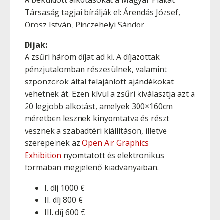
A beküldött alkotásokat a Magyar Plakát
Társaság tagjai bírálják el: Árendás József,
Orosz István, Pinczehelyi Sándor.
Díjak:
A zsűri három díjat ad ki. A díjazottak
pénzjutalomban részesülnek, valamint
szponzorok által felajánlott ajándékokat
vehetnek át. Ezen kívül a zsűri kiválasztja azt a
20 legjobb alkotást, amelyek 300×160cm
méretben lesznek kinyomtatva és részt
vesznek a szabadtéri kiállításon, illetve
szerepelnek az
Open Air Graphics
Exhibition
nyomtatott és elektronikus
formában megjelenő kiadványaiban.
I. díj 1000 €
II. díj 800 €
III. díj 600 €