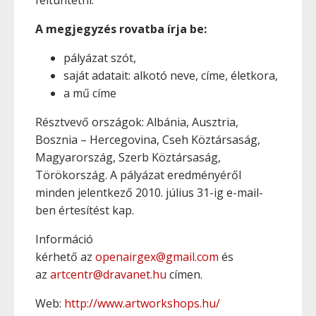
feltüntetni.
A megjegyzés rovatba írja be:
pályázat szót,
saját adatait: alkotó neve, címe, életkora,
a mű címe
Résztvevő országok: Albánia, Ausztria,
Bosznia – Hercegovina, Cseh Köztársaság,
Magyarország, Szerb Köztársaság,
Törökország. A pályázat eredményéről
minden jelentkező 2010. július 31-ig e-mail-
ben értesítést kap.
Információ
kérhető az
openairgex@gmail.com
és
az
artcentr@dravanet.hu
címen.
Web:
http://www.artworkshops.hu/