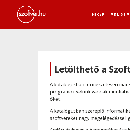
HÍREK
ÁRLISTÁ
Letölthető a Szof
A katalógusban természetesen már s
programok velünk vannak munkahelyü
őket.
A katalógusban szereplő informatika
szoftvereket nagy megelégedéssel: g