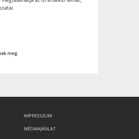
megtalálhatja az őt érdeklő témát,
zatai.
nnek meg.
IMPRESSZUM
MÉDIAAJÁNLAT