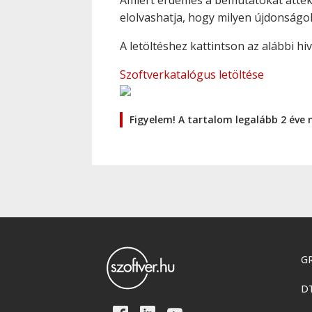
Amiért érdemes a bemutatókat átteki
elolvashatja, hogy milyen újdonságo
A letöltéshez kattintson az alábbi hi
Szoftverkatalógus letöltése
Figyelem! A tartalom legalább 2 éve 
GR
D