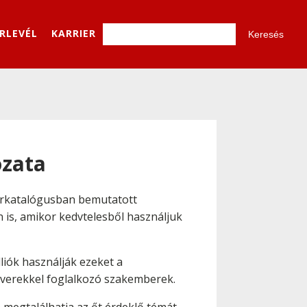
ÍRLEVÉL
KARRIER
ozata
verkatalógusban bemutatott
is, amikor kedvtelesből használjuk
liók használják ezeket a
erverekkel foglalkozó szakemberek.