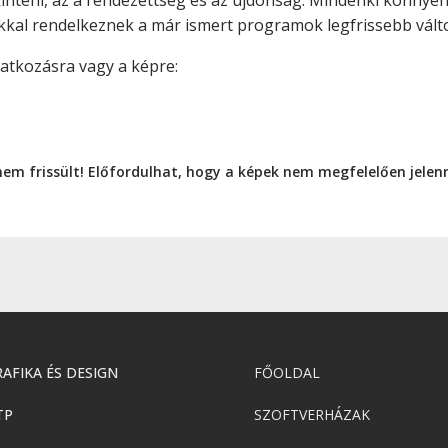
nteni, az a rendezettség és az újdonság. Mindenki könnyen 
kkal rendelkeznek a már ismert programok legfrissebb válto
vatkozásra vagy a képre:
nem frissült! Előfordulhat, hogy a képek nem megfelelően jele
AFIKA ÉS DESIGN
FŐOLDAL
TP
SZOFTVERHÁZAK