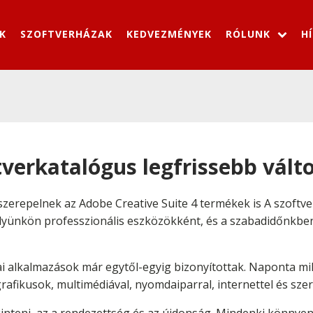
K
SZOFTVERHÁZAK
KEDVEZMÉNYEK
RÓLUNK
H
tverkatalógus legfrissebb vált
zerepelnek az Adobe Creative Suite 4 termékek is A szoft
nkön professzionális eszközökként, és a szabadidőnkben 
i alkalmazások már egytől-egyig bizonyítottak. Naponta mil
rafikusok, multimédiával, nyomdaiparral, internettel és sz