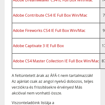
Adobe Dreamweaver CS4 IE Full Box Win/Mac
1
Adobe Contribute CS4 IE Full Box Win/Mac
7
Adobe Fireworks CS4 IE Full Box Win/Mac
9
Adobe Captivate 3 IE Full Box
1
Adobe CS4 Master Collection IE Full Box Win/Mac
8
A feltüntetett árak az ÁFÁ-t nem tartalmazzák!
Az ajánlat csak az angol nyelvű dobozos, teljes
verziókra és frissítésekre érvényes! Más
akcióval nem vonható össze.
Viszonteladóink listája a