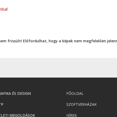
mba
!
nem frissült! Előfordulhat, hogy a képek nem megfelelően jele
AFIKA ÉS DESIGN
FŐOLDAL
TP
SZOFTVERHÁZAK
ZLETI MEGOLDÁSOK
HÍREK