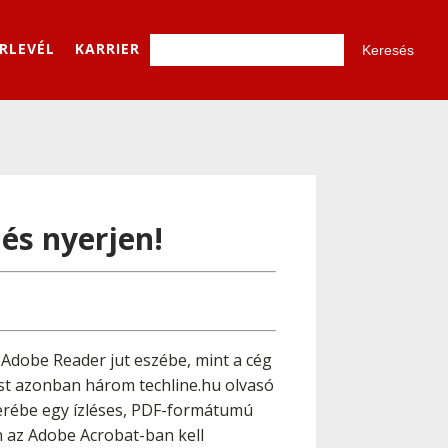
ÍRLEVÉL
KARRIER
és nyerjen!
 Adobe Reader jut eszébe, mint a cég
st azonban három techline.hu olvasó
serébe egy ízléses, PDF-formátumú
n az Adobe Acrobat-ban kell