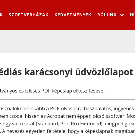
K
SZOFTVERHÁZAK
KEDVEZMÉNYEK
RÓLUNK
H
diás karácsonyi üdvözlőlapot 
tványos és ízléses PDF képeslap elkészítésével.
lhasználóknak inkább a PDF-olvasásra használatos, ingyenes
nem csoda, hiszen az Acrobat nem éppen olcsó szoftver. Mo
-egy változatát (Standard, Pro, Pro Extended), mégpedig c
t. A nevezés egyetlen feltétele, hogy a képeslapnak magába