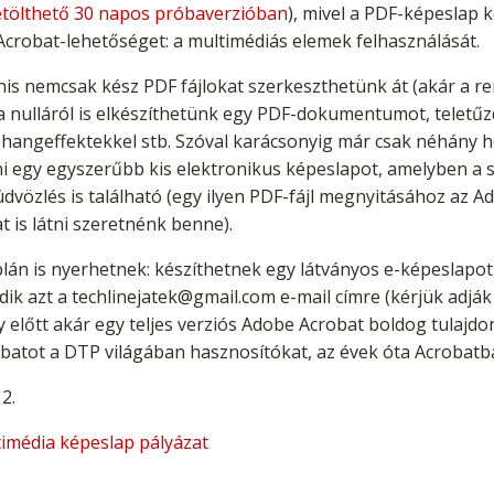
etölthető 30 napos próbaverzióban
), mivel a PDF-képeslap k
 Acrobat-lehetőséget: a multimédiás elemek felhasználását.
is nemcsak kész PDF fájlokat szerkeszthetünk át (akár a r
a nulláról is elkészíthetünk egy PDF-dokumentumot, teletűz
, hangeffektekkel stb. Szóval karácsonyig már csak néhány h
ni egy egyszerűbb kis elektronikus képeslapot, amelyben a s
üdvözlés is található (egy ilyen PDF-fájl megnyitásához az
t is látni szeretnénk benne).
plán is nyerhetnek: készíthetnek egy látványos e-képeslapo
dik azt a techlinejatek@gmail.com e-mail címre (kérjük adjá
 előtt akár egy teljes verziós Adobe Acrobat boldog tulajdon
batot a DTP világában hasznosítókat, az évek óta Acrobatb
2.
imédia képeslap pályázat