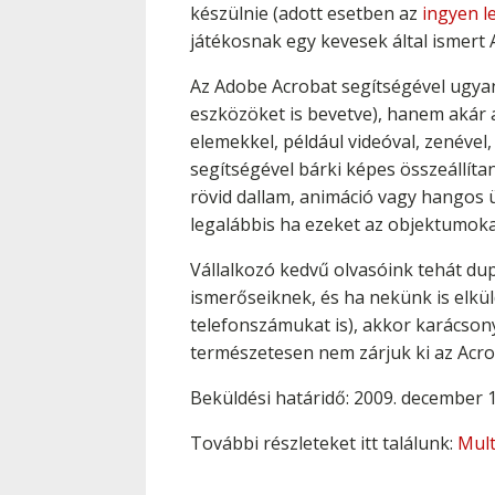
készülnie (adott esetben az
ingyen l
játékosnak egy kevesek által ismert
Az Adobe Acrobat segítségével ugyan
eszközöket is bevetve), hanem akár 
elemekkel, például videóval, zenével
segítségével bárki képes összeállíta
rövid dallam, animáció vagy hangos 
legalábbis ha ezeket az objektumoka
Vállalkozó kedvű olvasóink tehát du
ismerőseiknek, és ha nekünk is elkül
telefonszámukat is), akkor karácsony
természetesen nem zárjuk ki az Acro
Beküldési határidő: 2009. december 1
További részleteket itt találunk:
Mult