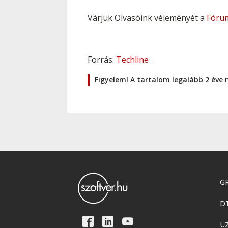
Várjuk Olvasóink véleményét a
Fóru
Forrás:
Techline
Figyelem! A tartalom legalább 2 éve 
GR
D
Ü